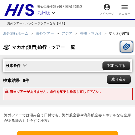
安心の海外58ヶ国
/
国内145拠点
九州版
マイページ
メニュー
海外ツアー・パッケージツアーなら【HIS】
海外旅行ホーム
海外ツアー
アジア
香港・マカオ
マカオ(澳門)
マカオ(澳門)旅行・ツアー 一覧
検索条件
TOPへ戻る
絞り込み
検索結果
0
件
該当ツアーがありません。条件を変更し検索し直して下さい。
海外ツアーでは混み合う日付でも、海外航空券や海外航空券＋ホテルなら空席
がある場合も！今すぐ検索♪