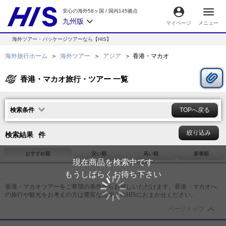
安心の海外58ヶ国
/
国内145拠点
九州版
マイページ
メニュー
海外ツアー・パッケージツアーなら【HIS】
海外旅行ホーム
海外ツアー
アジア
香港・マカオ
香港・マカオ旅行・ツアー 一覧
検索条件
TOPへ戻る
絞り込み
検索結果
件
おすすめ順
安い順
高い順
新着順
現在商品を検索中です
もうしばらくお待ち下さい
香港・マカオ
ツアーをご希望の条件からお探しいただけます。
香港・マカオ
へ
の旅行や観光をお考えの方は豊富な品揃えのHISにおまかせください。
ページトップ