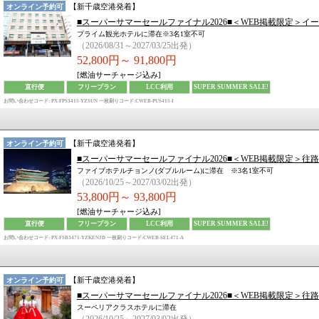
【
新千歳空港
発着】
オンライン予約可
■スーパーサマーセールファイナル2026■＜WEB掲載限定＞イ
プライム観光ホテルに滞在※3名1室不可
（2026/08/31～2027/03/25出発）
52,800円～
91,800円
[燃油サーチャージ込み]
直行便
フリープラン
LCC利用
SUPER SUMMER SALE!
お問い合わせコード: PX-FPS3415-YZSUN
一枚刷りコード:CWEB-PUS415-I
【
新千歳空港
発着】
オンライン予約可
■スーパーサマーセールファイナル2026■＜WEB掲載限定＞往
ファイブホテルチョンノ(ダブルルーム)に滞在 ※3名1室不可
（2026/10/25～2027/03/02出発）
53,800円～
93,800円
[燃油サーチャージ込み]
直行便
フリープラン
LCC利用
SUPER SUMMER SALE!
お問い合わせコード: PX-FSB3471-YZKENJD
一枚刷りコード:CWEB-SEL471-A
【
新千歳空港
発着】
オンライン予約可
■スーパーサマーセールファイナル2026■＜WEB掲載限定＞往
スーペリアクラスホテルに滞在