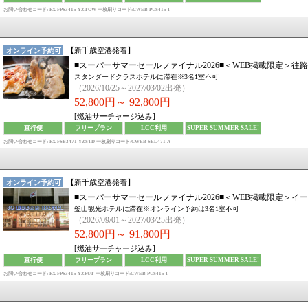
お問い合わせコード: PX-FPS3415-YZTOW
一枚刷りコード:CWEB-PUS415-I
【
新千歳空港
発着】
オンライン予約可
■スーパーサマーセールファイナル2026■＜WEB掲載限定＞往
スタンダードクラスホテルに滞在※3名1室不可
（2026/10/25～2027/03/02出発）
52,800円～
92,800円
[燃油サーチャージ込み]
直行便
フリープラン
LCC利用
SUPER SUMMER SALE!
お問い合わせコード: PX-FSB3471-YZSTD
一枚刷りコード:CWEB-SEL471-A
【
新千歳空港
発着】
オンライン予約可
■スーパーサマーセールファイナル2026■＜WEB掲載限定＞イ
釜山観光ホテルに滞在※オンライン予約は3名1室不可
（2026/09/01～2027/03/25出発）
52,800円～
91,800円
[燃油サーチャージ込み]
直行便
フリープラン
LCC利用
SUPER SUMMER SALE!
お問い合わせコード: PX-FPS3415-YZPUT
一枚刷りコード:CWEB-PUS415-I