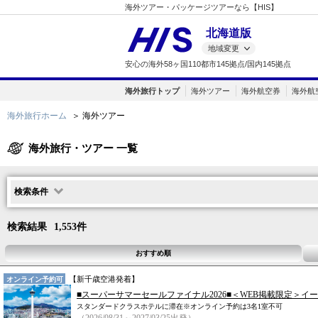
海外ツアー・パッケージツアーなら【HIS】
北海道版
地域変更
安心の海外58ヶ国110都市145拠点/国内145拠点
海外旅行トップ
海外ツアー
海外航空券
海外航
海外旅行ホーム
海外ツアー
海外旅行・ツアー 一覧
検索条件
検索結果
1,553
件
おすすめ順
【
新千歳空港
発着】
オンライン予約可
■スーパーサマーセールファイナル2026■＜WEB掲載限定＞イ
スタンダードクラスホテルに滞在※オンライン予約は3名1室不可