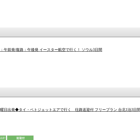
路：午前発/復路：午後発 イースター航空で行く！ ソウル3日間
◆金曜日出発◆タイ・ベトジェットエアで行く 往路送迎付 フリープラン 台北1泊3日
LE!
送迎付