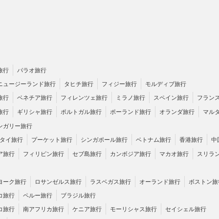
旅行
パラオ旅行
ニュージーランド旅行
タヒチ旅行
フィジー旅行
モルディブ旅行
旅行
ベネチア旅行
フィレンツェ旅行
ミラノ旅行
スペイン旅行
フラン
旅行
ギリシャ旅行
ポルトガル旅行
ポーランド旅行
オランダ旅行
マル
ンガリー旅行
タイ旅行
プーケット旅行
シンガポール旅行
ベトナム旅行
香港旅行
中
ア旅行
フィリピン旅行
セブ島旅行
カンボジア旅行
マカオ旅行
スリラ
ヨーク旅行
ロサンゼルス旅行
ラスベガス旅行
オーランド旅行
ボストン旅
コ旅行
ペルー旅行
ブラジル旅行
コ旅行
南アフリカ旅行
ケニア旅行
モーリシャス旅行
セイシェル旅行