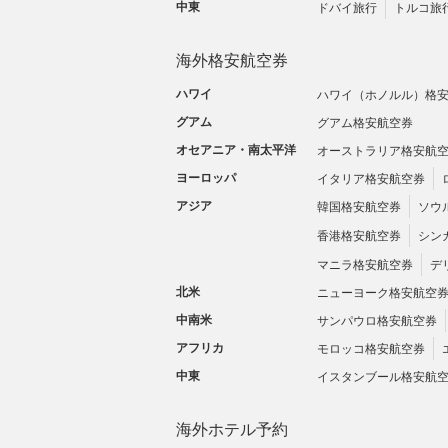
中東
ドバイ旅行
トルコ旅
海外格安航空券
ハワイ
ハワイ（ホノルル）格
グアム
グアム格安航空券
オセアニア・南太平洋
オーストラリア格安航
ヨーロッパ
イタリア格安航空券
アジア
韓国格安航空券
ソウ
香港格安航空券
シン
マニラ格安航空券
デ
北米
ニューヨーク格安航空
中南米
サンパウロ格安航空券
アフリカ
モロッコ格安航空券
中東
イスタンブール格安航
海外ホテル予約