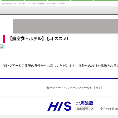
お問い合わせコード: PX-FTV3164-YZECO
一枚刷りコード:CWEB-TPE164-G
【航空券＋ホテル】もオススメ!
海外
ツアーをご希望の条件からお探しいただけます。
海外
への旅行や観光をお考
海外ツアー・パッケージツアーなら【HIS】
北海道版
地域変更
安心の海外58