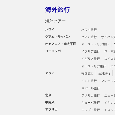
海外旅行
海外ツアー
ハワイ
ハワイ旅行
グアム・サイパン
グアム旅行
サイパン
オセアニア・南太平洋
オーストラリア旅行
ヨーロッパ
イタリア旅行
ローマ
イギリス旅行
スイス
オーストリア旅行
ハ
アジア
韓国旅行
台湾旅行
インド旅行
マレーシ
ネパール旅行
北米
アメリカ旅行
ニュー
中南米
キューバ旅行
メキシ
アフリカ
エジプト旅行
モロッ