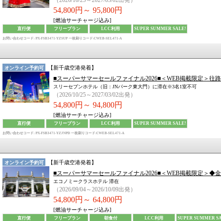
（2026/10/25～2027/03/02出発）
54,800円～
95,800円
[燃油サーチャージ込み]
直行便
フリープラン
LCC利用
SUPER SUMMER SALE!
お問い合わせコード: PX-FSB3471-YZSUP
一枚刷りコード:CWEB-SEL471-A
【
新千歳空港
発着】
オンライン予約可
■スーパーサマーセールファイナル2026■＜WEB掲載限定＞往
スリーセブンホテル（旧：JNパーク東大門）に滞在※3名1室不可
（2026/10/25～2027/03/02出発）
54,800円～
94,800円
[燃油サーチャージ込み]
直行便
フリープラン
LCC利用
SUPER SUMMER SALE!
お問い合わせコード: PX-FSB3471-YZJNPD
一枚刷りコード:CWEB-SEL471-A
【
新千歳空港
発着】
オンライン予約可
■スーパーサマーセールファイナル2026■＜WEB掲載限定＞
エコノミークラスホテル 滞在
（2026/09/04～2026/10/09出発）
54,800円～
64,800円
[燃油サーチャージ込み]
直行便
フリープラン
朝食付
LCC利用
SUPER SUMMER SA