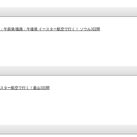
路：午前発/復路：午後発 イースター航空で行く！ ソウル3日間
ースター航空で行く！釜山3日間