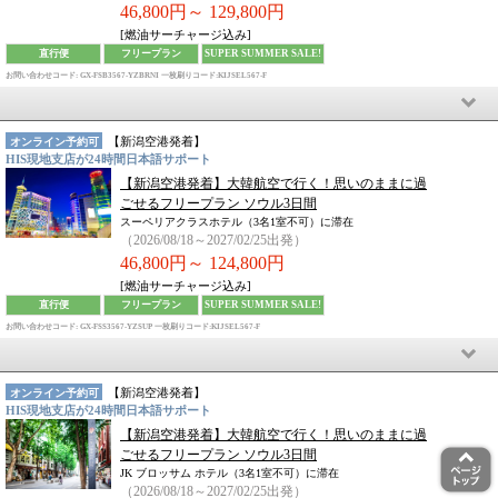
46,800円～
129,800円
[燃油サーチャージ込み]
直行便
フリープラン
SUPER SUMMER SALE!
お問い合わせコード: GX-FSB3567-YZBRNI
一枚刷りコード:KIJSEL567-F
【
新潟空港
発着】
オンライン予約可
HIS現地支店が24時間日本語サポート
【新潟空港発着】大韓航空で行く！思いのままに過
ごせるフリープラン ソウル3日間
スーペリアクラスホテル（3名1室不可）に滞在
（2026/08/18～2027/02/25出発）
46,800円～
124,800円
[燃油サーチャージ込み]
直行便
フリープラン
SUPER SUMMER SALE!
お問い合わせコード: GX-FSS3567-YZSUP
一枚刷りコード:KIJSEL567-F
【
新潟空港
発着】
オンライン予約可
HIS現地支店が24時間日本語サポート
【新潟空港発着】大韓航空で行く！思いのままに過
ごせるフリープラン ソウル3日間
JK ブロッサム ホテル（3名1室不可）に滞在
（2026/08/18～2027/02/25出発）