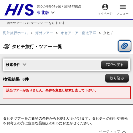
安心の海外58ヶ国
/
国内145拠点
東北版
マイページ
メニュー
海外ツアー・パッケージツアーなら【HIS】
海外旅行ホーム
海外ツアー
オセアニア・南太平洋
タヒチ
タヒチ旅行・ツアー 一覧
検索条件
TOPへ戻る
絞り込み
検索結果
0
件
該当ツアーがありません。条件を変更し検索し直して下さい。
タヒチ
ツアーをご希望の条件からお探しいただけます。
タヒチ
への旅行や観光
をお考えの方は豊富な品揃えのHISにおまかせください。
ページトップ