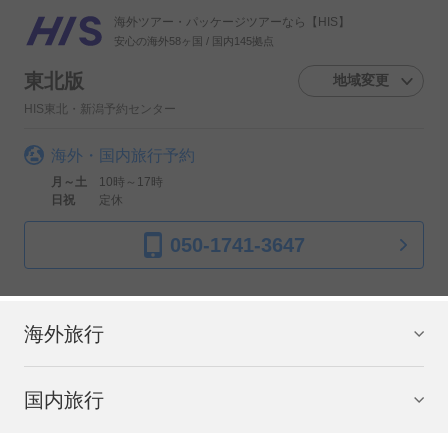
海外ツアー・パッケージツアーなら【HIS】
安心の海外58ヶ国 / 国内145拠点
東北版
地域変更
HIS東北・新潟予約センター
海外・国内旅行予約
月～土
10時～17時
日祝
定休
050-1741-3647
海外旅行
国内旅行