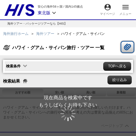
安心の海外58ヶ国
/
国内145拠点
東北版
マイページ
メニュー
海外ツアー・パッケージツアーなら【HIS】
海外旅行ホーム
海外ツアー
ハワイ・グアム・サイパン
ハワイ・グアム・サイパン旅行・ツアー 一覧
検索条件
TOPへ戻る
絞り込み
検索結果
件
おすすめ順
安い順
高い順
新着順
現在商品を検索中です
もうしばらくお待ち下さい
ハワイ・グアム・サイパン
ツアーをご希望の条件からお探しいただけます。
ハ
ワイ・グアム・サイパン
への旅行や観光をお考えの方は豊富な品揃えのHISにお
まかせください。
ページトップ