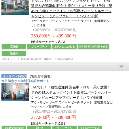
アラスカ航空（旧：ハワイアン航空）で行く！往復
送迎＆絶景朝食1回付！滞在中トロリー乗り放題！早
めの13:00チェックイン！お部屋はパーシャルオーシ
ャンビューにアップグレード！ハワイ5日間
アウトリガー リーフ ワイキキ ビーチ リゾート（部屋指定な
し）に滞在
（2026/09/08～2027/03/29出発）
269,800円～
439,800円
[燃油サーチャージ込み]
直行便
フリープラン
ホテルにこだわる
SUPER SUMMER SALE!
送迎付
お問い合わせコード: TX-EHH5796-IAREEF
一枚刷りコード:CWEB-HWI796-C
【
羽田空港
発着】
オンライン予約可
海外拠点が24時間日本語サポート
JALで行く！往復送迎付 滞在中トロリー乗り放題！
早めの13:00チェックイン！お部屋はパーシャルオー
シャンビューにアップグレード！ハワイ6日間
アウトリガー リーフ ワイキキ ビーチ リゾート（部屋指定なし/
ベッドタイプ選択可能）に滞在
（2026/08/22～2027/03/28出発）
277,800円～
609,800円
[燃油サーチャージ込み]
日系航空会社利用
直行便
フリープラン
ホテルにこだわる