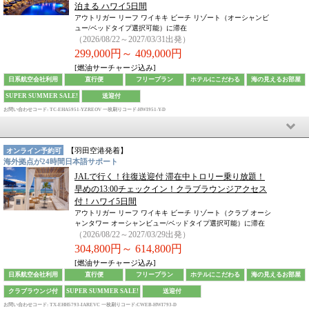
泊まる ハワイ5日間
アウトリガー リーフ ワイキキ ビーチ リゾート（オーシャンビ
ュー/ベッドタイプ選択可能）に滞在
（2026/08/22～2027/03/31出発）
299,000円～
409,000円
[燃油サーチャージ込み]
日系航空会社利用
直行便
フリープラン
ホテルにこだわる
海の見えるお部屋
SUPER SUMMER SALE!
送迎付
お問い合わせコード: TC-EHA5951-YZREOV
一枚刷りコード:HWI951-Y-D
【
羽田空港
発着】
オンライン予約可
海外拠点が24時間日本語サポート
JALで行く！往復送迎付 滞在中トロリー乗り放題！
早めの13:00チェックイン！クラブラウンジアクセス
付！ハワイ5日間
アウトリガー リーフ ワイキキ ビーチ リゾート（クラブ オーシ
ャンタワー オーシャンビュー/ベッドタイプ選択可能）に滞在
（2026/08/22～2027/03/29出発）
304,800円～
614,800円
[燃油サーチャージ込み]
日系航空会社利用
直行便
フリープラン
ホテルにこだわる
海の見えるお部屋
クラブラウンジ付
SUPER SUMMER SALE!
送迎付
お問い合わせコード: TX-EHH5793-IAREVC
一枚刷りコード:CWEB-HWI793-D