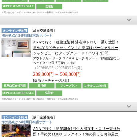
SUPER SUMMER SALE!
送迎付
お問い合わせコード: TX-EHH6793-IAREEF
一枚刷りコード:CWEB-HWI793-D
【
成田空港
発着】
オンライン予約可
海外拠点が24時間日本語サポート
ANAで行く！往復送迎付 滞在中トロリー乗り放題！
早めの13:00チェックイン！お部屋はパーシャルオー
シャンビューにアップグレード！ハワイ7日間
アウトリガー リーフ ワイキキ ビーチ リゾート（部屋指定なし/
ベッドタイプ選択可能）に滞在
（2026/08/22～2027/03/27出発）
289,800円～
509,800円
[燃油サーチャージ込み]
日系航空会社利用
直行便
フリープラン
ホテルにこだわる
SUPER SUMMER SALE!
送迎付
お問い合わせコード: TX-EHA7792-IAREEF
一枚刷りコード:CWEB-HWI792-C
【
成田空港
発着】
オンライン予約可
海外拠点が24時間日本語サポート
ANAで行く！絶景朝食1回付＆滞在中トロリー乗り放
題！早めの13:00チェックイン！海の見えるお部屋に