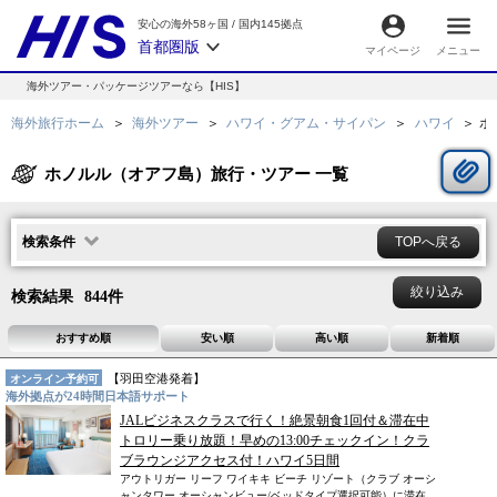
安心の海外58ヶ国
/
国内145拠点
首都圏版
マイページ
メニュー
海外ツアー・パッケージツアーなら【HIS】
海外旅行ホーム
海外ツアー
ハワイ・グアム・サイパン
ハワイ
ホ
ホノルル（オアフ島）旅行・ツアー 一覧
検索条件
TOPへ戻る
絞り込み
検索結果
844
件
おすすめ順
安い順
高い順
新着順
【
羽田空港
発着】
オンライン予約可
海外拠点が24時間日本語サポート
JALビジネスクラスで行く！絶景朝食1回付＆滞在中
トロリー乗り放題！早めの13:00チェックイン！クラ
ブラウンジアクセス付！ハワイ5日間
アウトリガー リーフ ワイキキ ビーチ リゾート（クラブ オーシ
ャンタワー オーシャンビュー/ベッドタイプ選択可能）に滞在