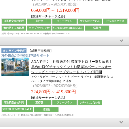
（2026/09/05～2027/03/31出発）
669,000円～
1,519,000円
[燃油サーチャージ込み]
日系航空会社利用
直行便
フリープラン
ホテルにこだわる
ビジネスクラス
海の見えるお部屋
クラブラウンジ付
SUPER SUMMER SALE!
送迎付
お問い合わせコード: TB-EHH5952-YZREVC
一枚刷りコード:HWI952-C-D
【
成田空港
発着】
オンライン予約可
海外拠点が24時間日本語サポート
ANAで行く！往復送迎付 滞在中トロリー乗り放題！
早めの13:00チェックイン！お部屋はパーシャルオー
シャンビューにアップグレード！ハワイ5日間
アウトリガー リーフ ワイキキ ビーチ リゾート（部屋指定なし/
ベッドタイプ選択可能）に滞在
（2026/08/22～2027/03/29出発）
224,800円～
419,800円
[燃油サーチャージ込み]
日系航空会社利用
直行便
フリープラン
ホテルにこだわる
SUPER SUMMER SALE!
送迎付
お問い合わせコード: TX-EHA5792-IAREEF
一枚刷りコード:CWEB-HWI792-C