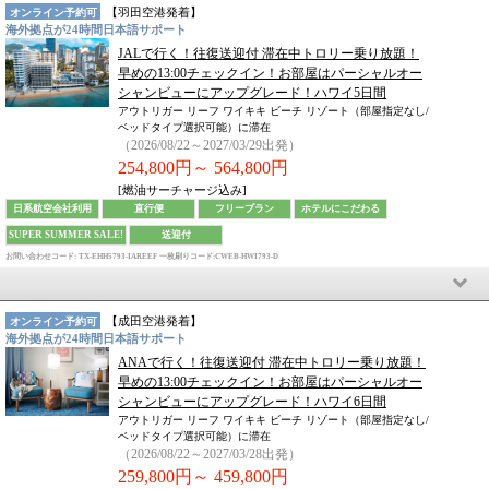
【
羽田空港
発着】
オンライン予約可
海外拠点が24時間日本語サポート
JALで行く！往復送迎付 滞在中トロリー乗り放題！
早めの13:00チェックイン！お部屋はパーシャルオー
シャンビューにアップグレード！ハワイ5日間
アウトリガー リーフ ワイキキ ビーチ リゾート（部屋指定なし/
ベッドタイプ選択可能）に滞在
（2026/08/22～2027/03/29出発）
254,800円～
564,800円
[燃油サーチャージ込み]
日系航空会社利用
直行便
フリープラン
ホテルにこだわる
SUPER SUMMER SALE!
送迎付
お問い合わせコード: TX-EHH5793-IAREEF
一枚刷りコード:CWEB-HWI793-D
【
成田空港
発着】
オンライン予約可
海外拠点が24時間日本語サポート
ANAで行く！往復送迎付 滞在中トロリー乗り放題！
早めの13:00チェックイン！お部屋はパーシャルオー
シャンビューにアップグレード！ハワイ6日間
アウトリガー リーフ ワイキキ ビーチ リゾート（部屋指定なし/
ベッドタイプ選択可能）に滞在
（2026/08/22～2027/03/28出発）
259,800円～
459,800円