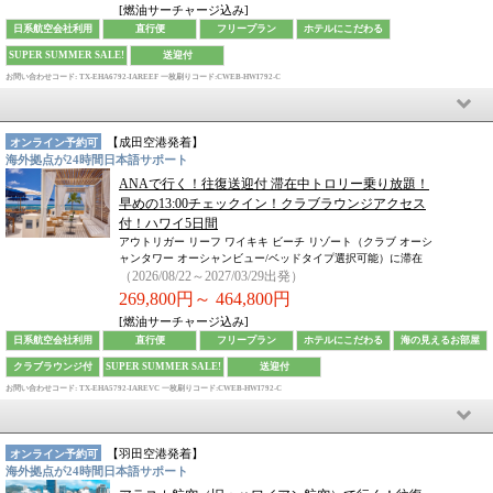
[燃油サーチャージ込み]
日系航空会社利用
直行便
フリープラン
ホテルにこだわる
SUPER SUMMER SALE!
送迎付
お問い合わせコード: TX-EHA6792-IAREEF
一枚刷りコード:CWEB-HWI792-C
【
成田空港
発着】
オンライン予約可
海外拠点が24時間日本語サポート
ANAで行く！往復送迎付 滞在中トロリー乗り放題！
早めの13:00チェックイン！クラブラウンジアクセス
付！ハワイ5日間
アウトリガー リーフ ワイキキ ビーチ リゾート（クラブ オーシ
ャンタワー オーシャンビュー/ベッドタイプ選択可能）に滞在
（2026/08/22～2027/03/29出発）
269,800円～
464,800円
[燃油サーチャージ込み]
日系航空会社利用
直行便
フリープラン
ホテルにこだわる
海の見えるお部屋
クラブラウンジ付
SUPER SUMMER SALE!
送迎付
お問い合わせコード: TX-EHA5792-IAREVC
一枚刷りコード:CWEB-HWI792-C
【
羽田空港
発着】
オンライン予約可
海外拠点が24時間日本語サポート