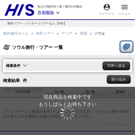
安心の海外58ヶ国
/
国内145拠点
首都圏版
マイページ
メニュー
海外ツアー・パッケージツアーなら【HIS】
海外旅行ホーム
海外ツアー
アジア
韓国
ソウル
ソウル旅行・ツアー 一覧
検索条件
TOPへ戻る
絞り込み
検索結果
件
おすすめ順
安い順
高い順
新着順
現在商品を検索中です
もうしばらくお待ち下さい
ソウル
ツアーをご希望の条件からお探しいただけます。
ソウル
への旅行や観光
をお考えの方は豊富な品揃えのHISにおまかせください。
ページトップ