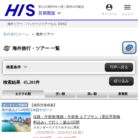
安心の海外58ヶ国
/
国内145拠点
首都圏版
マイページ
メニュー
海外ツアー・パッケージツアーなら【HIS】
海外旅行ホーム
海外ツアー
海外旅行・ツアー 一覧
検索条件
TOPへ戻る
絞り込み
検索結果
45,201
件
おすすめ順
安い順
高い順
新着順
【
成田空港
発着】
オンライン予約可
海外拠点が24時間日本語サポート
往路：午前発/復路：午前発 エアプサン（受託手荷物
料込み）で行く！釜山3日間
スタンダードクラスホテルに滞在
（2026/08/20～2026/10/22出発）