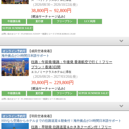
（2026/08/30～2026/10/22出発）
38,800円～
92,800円
[燃油サーチャージ込み]
午前便出発
直行便
フリープラン
LCC利用
SUPER SUMMER SALE!
お問い合わせコード: TX-FSB3441-YZSUP
一枚刷りコード:CWEB-KOR441-26AD
【
成田空港
発着】
オンライン予約可
海外拠点が24時間日本語サポート
往路：午前発/復路：午後発 香港航空で行く！フリー
プラン！香港3日間
エコノミークラスホテルに滞在
（2026/08/26～2027/03/20出発）
39,800円～
229,800円
[燃油サーチャージ込み]
午前便出発
直行便
フリープラン
SUPER SUMMER SALE!
お問い合わせコード: TC-FHX3663-YZECO
一枚刷りコード:HKG663-K
【
羽田空港
発着】
オンライン予約可
HISなら空港からホテルまでの往路送迎＆朝食付！海外拠点が24時間日本語サポート
往路：早朝発 往路送迎＆かき氷クーポン付！フリー