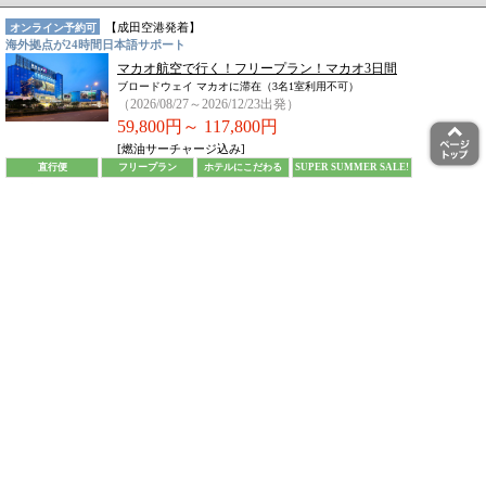
【
成田空港
発着】
オンライン予約可
海外拠点が24時間日本語サポート
マカオ航空で行く！フリープラン！マカオ3日間
ブロードウェイ マカオに滞在（3名1室利用不可）
（2026/08/27～2026/12/23出発）
59,800円～
117,800円
[燃油サーチャージ込み]
直行便
フリープラン
ホテルにこだわる
SUPER SUMMER SALE!
お問い合わせコード: TC-FMX3470-YZBWAY
一枚刷りコード:MFM470-O
【
成田空港
発着】
オンライン予約可
海外拠点が24時間日本語サポート
ベトジェットエア（受託手荷物料込み）で行く！往
復送迎＆うれしい朝食付！ダナン4日間
スタンダードクラスホテルに滞在
（2026/09/09～2027/03/29出発）
59,800円～
219,800円
[燃油サーチャージ込み]
午前便出発
フリープラン
朝食付
LCC利用
SUPER SUMMER SALE!
送迎付
お問い合わせコード: TX-NDJ4912-YZ01A0
一枚刷りコード:CWEB-DAD912-C