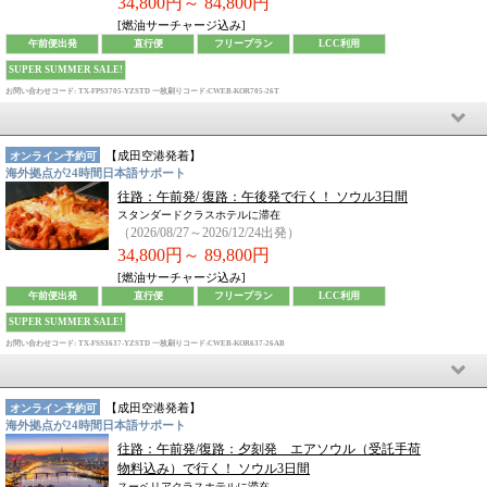
34,800円～
84,800円
[燃油サーチャージ込み]
午前便出発
直行便
フリープラン
LCC利用
SUPER SUMMER SALE!
お問い合わせコード: TX-FPS3705-YZSTD
一枚刷りコード:CWEB-KOR705-26T
【
成田空港
発着】
オンライン予約可
海外拠点が24時間日本語サポート
往路：午前発/ 復路：午後発で行く！ ソウル3日間
スタンダードクラスホテルに滞在
（2026/08/27～2026/12/24出発）
34,800円～
89,800円
[燃油サーチャージ込み]
午前便出発
直行便
フリープラン
LCC利用
SUPER SUMMER SALE!
お問い合わせコード: TX-FSS3637-YZSTD
一枚刷りコード:CWEB-KOR637-26AB
【
成田空港
発着】
オンライン予約可
海外拠点が24時間日本語サポート
往路：午前発/復路：夕刻発 エアソウル（受託手荷
物料込み）で行く！ ソウル3日間
スーペリアクラスホテルに滞在