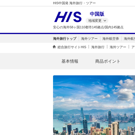
HIS中国発 海外旅行・ツアー
中国版
地域変更
安心の海外58ヶ国110都市145拠点/国内145拠点
海外旅行トップ
海外ツアー
海外航空券
海外航
総合旅行サイトHIS
海外旅行
海外ツアー
ア
基本情報
商品ポイント