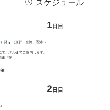
スケジュール
1
日目
0）発
（直行）空路、香港へ
着
にてホテルまでご案内します。
自由行動
)
泊
2
日目
動