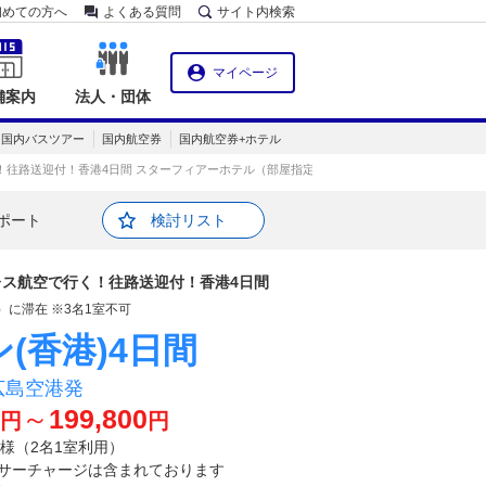
初めての方へ
よくある質問
サイト内検索
マイページ
舗案内
法人・団体
国内バスツアー
国内航空券
国内航空券+ホテル
往路送迎付！香港4日間 スターフィアーホテル（部屋指定なし）に滞在 ※3名1室不可
ポート
検討リスト
ス航空で行く！往路送迎付！香港4日間
に滞在 ※3名1室不可
(香港)
4日間
広島空港発
～
199,800
円
円
名様（2名1室利用）
サーチャージは含まれております