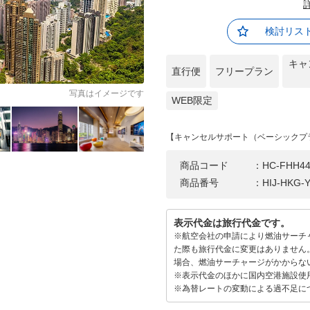
検討リス
キャ
直行便
フリープラン
写真はイメージです
WEB限定
【キャンセルサポート（ベーシックプ
商品コード
：HC-FHH44
商品番号
：HIJ-HKG-
表示代金は旅行代金です。
※航空会社の申請により燃油サーチ
た際も旅行代金に変更はありません
場合、燃油サーチャージがかからな
※表示代金のほかに国内空港施設使
※為替レートの変動による過不足に