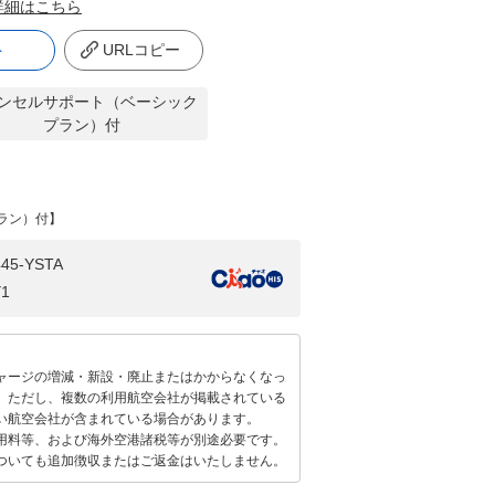
詳細はこちら
ト
URLコピー
ンセルサポート（ベーシック
プラン）付
ラン）付】
45-YSTA
Y1
ャージの増減・新設・廃止またはかからなくなっ
。ただし、複数の利用航空会社が掲載されている
い航空会社が含まれている場合があります。
用料等、および海外空港諸税等が別途必要です。
ついても追加徴収またはご返金はいたしません。