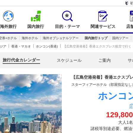
海外旅行
国内旅行
目的・テーマ
関連サービス
店
空券+ホテル
海外ホテル
海外オプショナルツアー
国内旅行トップ
国内ツアー
ジア
香港・マカオ
ホンコン(香港)
【広島空港発着】香港エクスプレス航空で行く！
旅行代金カレンダー
スケジュール
ご案内
サ
【広島空港発着】香港エクスプレ
スターフィアーホテル（部屋指定なし）
ホンコン
129,800
大人1
諸税等別途必要、燃油