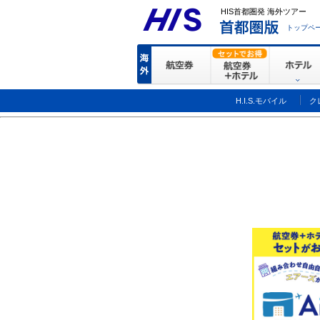
HIS首都圏発 海外ツアー
トップペ
H.I.S.モバイル
ク