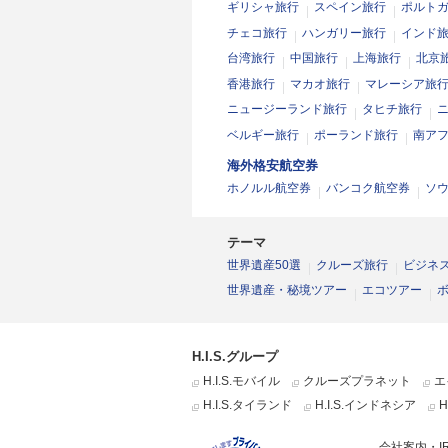
ギリシャ旅行
スペイン旅行
ポルト
チェコ旅行
ハンガリー旅行
インド
台湾旅行
中国旅行
上海旅行
北京
香港旅行
マカオ旅行
マレーシア旅
ニュージーランド旅行
タヒチ旅行
ベルギー旅行
ポーランド旅行
南ア
海外格安航空券
ホノルル航空券
バンコク航空券
ソ
テーマ
世界遺産50選
クルーズ旅行
ビジネ
世界遺産・秘境ツアー
エコツアー
H.I.S.グループ
H.I.S.モバイル
クルーズプラネット
エ
H.I.S.タイランド
H.I.S.インドネシア
H
会社案内・I