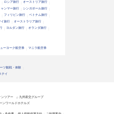
ロシア旅行
オーストリア旅行
ミャンマー旅行
シンガポール旅行
フィリピン旅行
ベトナム旅行
ワイ旅行
オーストラリア旅行
行
ヨルダン旅行
オランダ旅行
ューヨーク航空券
マニラ航空券
ーツ観戦・体験
ステイ
オンツアー
九州産交グループ
ーンワールドホテルズ
款・条件書
個人情報保護方針
ご利用案内