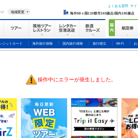
よくある質問
サイ
ージ
地域変更
海外58ヶ国110都市145拠点/国内145拠点
レジットカード
海外旅行保険
国内旅行保険
旅行積立
Wi-Fi
お
操作中にエラーが発生しました。