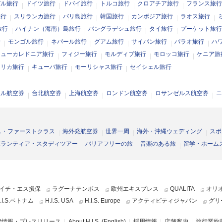
ガル旅行
ドイツ旅行
ドバイ旅行
トルコ旅行
クロアチア旅行
フランス旅行
旅行
スリランカ旅行
バリ島旅行
韓国旅行
カンボジア旅行
ラオス旅行
旅行
ハイナン（海南）島旅行
バングラデシュ旅行
タイ旅行
プーケット旅行
行
モンゴル旅行
ネパール旅行
グアム旅行
サイパン旅行
パラオ旅行
ハ
ニューカレドニア旅行
フィジー旅行
モルディブ旅行
モロッコ旅行
ケニア旅
フリカ旅行
キューバ旅行
モーリシャス旅行
セイシェル旅行
ウル航空券
台北航空券
上海航空券
ロンドン航空券
ロサンゼルス航空券
ニ
ス・ファーストクラス
海外発航空券
世界一周
海外・沖縄ウェディング
スポ
ボランティア・スタディツアー
バリアフリーの旅
音楽のある旅
留学・ホーム
イチ・エス損保
ラグーナテンボス
欧州エキスプレス
QUALITA
オリ
.I.S.ベトナム
H.I.S. USA
H.I.S. Europe
アクティビティジャパン
グリ
R情報・プレスリリース
About H.I.S. (English)
採用情報
店舗案内
旅行業約