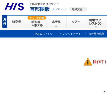
HIS首都圏発 海外ツアー
トップページ
地域変更
H.I.S.モバイル
クレジットカード
海外旅行保険
操作中