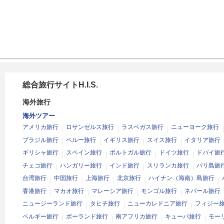
総合旅行サイトH.I.S.
海外旅行
海外ツアー
アメリカ旅行
ロサンゼルス旅行
ラスベガス旅行
ニューヨーク旅行
ブラジル旅行
ペルー旅行
イギリス旅行
スイス旅行
イタリア旅行
ギリシャ旅行
スペイン旅行
ポルトガル旅行
ドイツ旅行
ドバイ旅
チェコ旅行
ハンガリー旅行
インド旅行
スリランカ旅行
バリ島旅
台湾旅行
中国旅行
上海旅行
北京旅行
ハイナン（海南）島旅行
香港旅行
マカオ旅行
マレーシア旅行
モンゴル旅行
ネパール旅行
ニュージーランド旅行
タヒチ旅行
ニューカレドニア旅行
フィジー
ベルギー旅行
ポーランド旅行
南アフリカ旅行
キューバ旅行
モー