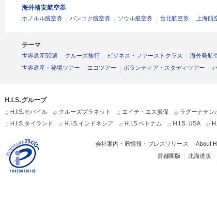
海外格安航空券
ホノルル航空券
バンコク航空券
ソウル航空券
台北航空券
上海航
テーマ
世界遺産50選
クルーズ旅行
ビジネス・ファーストクラス
海外発航
世界遺産・秘境ツアー
エコツアー
ボランティア・スタディツアー
H.I.S.グループ
H.I.S.モバイル
クルーズプラネット
エイチ・エス損保
ラグーナテン
H.I.S.タイランド
H.I.S.インドネシア
H.I.S.ベトナム
H.I.S. USA
H
会社案内・IR情報・プレスリリース
About H.
首都圏版
北海道版