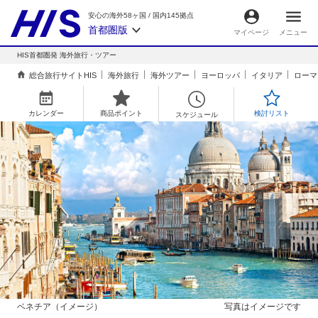
安心の海外58ヶ国
/
国内145拠点
首都圏版
マイページ
メニュー
HIS首都圏発 海外旅行・ツアー
総合旅行サイトHIS
海外旅行
海外ツアー
ヨーロッパ
イタリア
ローマ
カレンダー
商品ポイント
検討リスト
スケジュール
ベネチア（イメージ）
写真はイメージです