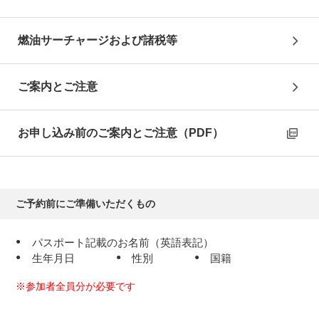
【17:00】着後、
専用車
にて日本語係員がホテルへご案内
途中
フィレンツェの街を一望するミケランジェロの丘に立
ち寄ります
燃油サーチャージおよび諸税等
フィレンツェ
泊
ご案内とご注意
4
日目
お申し込み前のご案内とご注意（PDF）
【09:00】終日プライベート日本語ガイドが専用車でご
案内するフィレンツェ観光
ご予約前にご準備いただくもの
ウフィツィ美術館
（入場 ※）、
ドゥオモ
（入場 ※）、
サン・ジョバンニ礼拝堂
（入場）、
アカデミア美術館
パスポート記載のお名前（英語表記）
（入場 ※）にご案内します。
生年月日
性別
国籍
※ウフィツィ美術館・アカデミア美術館が毎月第1日曜
日にあたる場合、館内でのガイディングができないた
※参加者全員分が必要です
めお客様ご自身での自由観光となります。また月曜
日、12/25・1/1，5/1は休館日にあたり入場いただけま
せん。