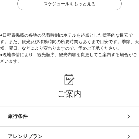
スケジュールをもっと見る
3
日目
●日程表掲載の各地の発着時刻はホテルを起点とした標準的な目安で
す。また、観光及び移動時間の所要時間もあくまで目安です。季節、天
【09:00】プライベート日本語ガイドがご案内するベネ
候、曜日、などにより変わりますので、予めご了承ください。
チア観光
●現地事情により、観光順序、観光内容を変更してご案内する場合がご
ドゥカーレ宮殿
（入場）、
サンマルコ寺院
（入場）、
ざいます。
サンマルコ広場
（下車）にご案内します。
※全て徒歩観光となります。
※宗教行事等、サンマルコ寺院に入場できない場合は
外観観光となります。
ご案内
昼食は
イカ墨のパスタ
をお召し上がりください。
※Tシャツ・ジーンズなどの軽装は不可となります
旅行条件
【13:00】徒歩と
専用ボート
にて日本語係員が駅へご案内
特急列車にて（1等指定席/約2時間）フィレンツェへ
アレンジプラン