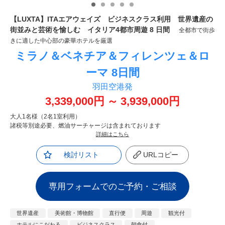
【LUXTA】ITAエアウェイズ ビジネスクラス利用 世界遺産の
街並みと芸術を愉しむ イタリア4都市周遊 8 日間
全都市で街歩
きに適した中心部の豪華ホテルを厳選
ミラノ＆ベネチア＆フィレンツェ＆ロ
ーマ
8日間
羽田空港発
3,339,000
円
～
3,939,000
円
大人1名様（2名1室利用）
諸税等別途必要、燃油サーチャージは含まれております
詳細はこちら
検討リスト
URLコピー
専用フォームでのご予約・ご相談
世界遺産
美術館・博物館
直行便
周遊
観光付
ホテルにこだわる
ビジネスクラス
朝食付