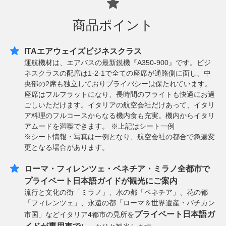
商品ポイント
ITAエアウェイズビジネスクラス
運航機材は、エアバスの最新鋭機『A350-900』です。ビジ
ネスクラスの配席は1-2-1で全ての座席が通路側に面し、中
央部の2席も独立しておりプライバシーは保たれています。
座席はフルフラットになり、長時間のフライトも快適にお過
ごしいただけます。イタリアの航空会社だけあって、イタリ
ア料理のフルコースからなる機内食も充実。機内からイタリ
アムードを満喫できます。 ※上記はシート一例
※シート情報・写真は一例となり、航空会社の都合で急遽変
更となる場合があります。
ローマ・フィレンツェ・ベネチア・ミラノ全都市で
プライベート日本語ガイドが観光にご案内
流行と文化の街「ミラノ」、水の都「ベネチア」、花の都
「フィレンツェ」、永遠の都「ローマ＆世界遺産・バチカン
プライベート日本語ガ
市国」などイタリア4都市の見所を