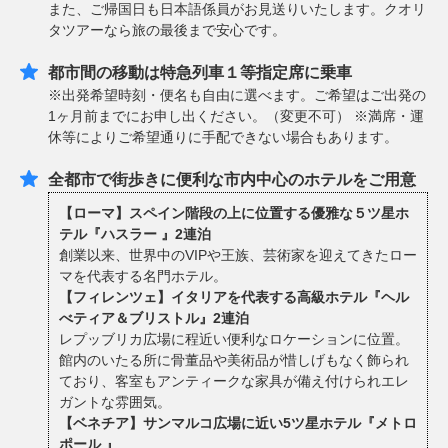
また、ご帰国日も日本語係員がお見送りいたします。クオリ
タツアーなら旅の最後まで安心です。
都市間の移動は特急列車１等指定席に乗車
※出発希望時刻・便名も自由に選べます。ご希望はご出発の
1ヶ月前までにお申し出ください。（変更不可） ※満席・運
休等によりご希望通りに手配できない場合もあります。
全都市で街歩きに便利な市内中心のホテルをご用意
【ローマ】スペイン階段の上に位置する優雅な５ツ星ホ
テル『ハスラー 』2連泊
創業以来、世界中のVIPや王族、芸術家を迎えてきたロー
マを代表する名門ホテル。
【フィレンツェ】イタリアを代表する高級ホテル『ヘル
べティア＆ブリストル』2連泊
レプッブリカ広場に程近い便利なロケーションに位置。
館内のいたる所に骨董品や美術品が惜しげもなく飾られ
ており、客室もアンティークな家具が備え付けられエレ
ガントな雰囲気。
【ベネチア】サンマルコ広場に近い5ツ星ホテル『メトロ
ポール 』