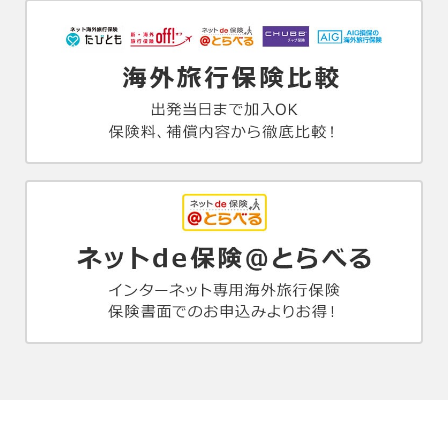
※入場不可日： 11/1、12/8・24・25・26・31（聖年に
あたる年のため、入場不可日が急きょ追加になる場合
があります。
※真実の口は長時間、行列にお並びいただく場合があ
ります。
※バチカン美術館は毎週日曜日，5/1、美術館臨時閉館
日は入場いただけません。
※バチカン美術館内『最期の審判』はメンテナンスの
為2026年1月～4月上旬頃までご覧いただけない可能性
がございます。
昼食は
ローマ名物カルボナーラ
をお召し上がりください。
ローマ
泊
7
日目