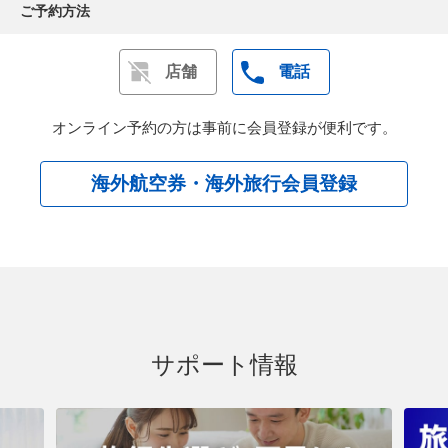
ご予約方法
ーマへ
～ご希望のお時間帯または便名をお伺いいたします～
※満席等によりご希望に添えない場合もあります
店舗
電話
着後、
専用車
にて日本語係員がホテルへご案内
その後、自由行動となります。
オンライン予約の方は事前に会員登録が便利です。
2つから選べるプレミアムディナー
海外航空券・海外旅行会員登録
エノテカ・ラ・トッレ
、
テラッツァ・デル・エデン
か
らお選びください。
※「エノテカ・ラ・トッレ」は毎週月・火、12/24・
25，1/1、4/5、5/1、8/15および臨時休業日・長期休暇
中等の休業日（現時点で未定）はご利用いただけませ
ん
※「ラ・テラッツァ・デル・エデン」は毎週日・月、
12/24・25，1/1、4/5、5/1、8/15および臨時休業日・
サポート情報
長期休暇中等の休業日（現時点で未定）はご利用いた
だけません
※上記以外にも不定期の休業にあたる場合はご利用い
ただけないため代案レストランを提案させていただき
ます。