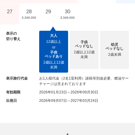
27
28
29
30
3,349,000
3,349,000
表示の
大人
切り替え
12歳以上
子供
幼児
ベッドなし
or
ベッドなし
2歳以上12歳
子供
2歳未満
ベッドあり
未満
2歳以上12歳
未満
表示旅行代金
お1人様代金（2名1室利用）諸税等別途必要、燃油サー
チャージは含まれております
有効期限
2026年01月23日～2026年09月30日
出発日
2026年09月07日～2027年03月24日