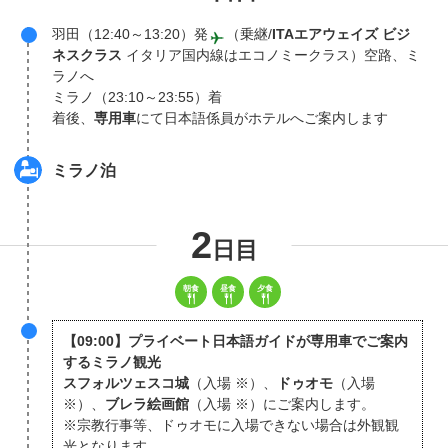
羽田（12:40～13:20）発
（乗継/
ITAエアウェイズ ビジ
ネスクラス
イタリア国内線はエコノミークラス）空路、ミ
ラノへ
ミラノ（23:10～23:55）着
着後、
専用車
にて日本語係員がホテルへご案内します
ミラノ
泊
2
日目
【09:00】プライベート日本語ガイドが専用車でご案内
するミラノ観光
スフォルツェスコ城
（入場 ※）、
ドゥオモ
（入場
※）、
ブレラ絵画館
（入場 ※）にご案内します。
※宗教行事等、ドゥオモに入場できない場合は外観観
光となります。