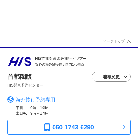
出発まで自由行動(ホテルのチェックアウトは午前中まで）
専用車
にて日本語係員が空港へご案内します
ローマ（14:55～15:05）発
（直行/
ITAエアウェイズ ビ
ジネスクラス
） 空路、帰国の途へ
ページトップ
機中
泊
HIS首都圏発 海外旅行・ツアー
安心の海外58ヶ国 / 国内145拠点
8
日目
首都圏版
地域変更
HIS関東予約センター
羽田（10:25～11:20）着
着後、解散
海外旅行予約専用
平日
9時～19時
土日祝
9時～17時
050-1743-6290