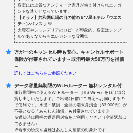
客室には上質なアンティーク家具が備え付けられエレガ
ントな造りとなっています。
【ミラノ】共和国広場の目の前の５ツ星ホテル『ウエス
ティンパレス 』※
大理石やシャンデリアのロビーが印象的。客室はシンプ
ルでありながらもエレガントな雰囲気
万が一のキャンセル時も安心。キャンセルサポート
保険が付帯されています～取消料最大50万円を補償
～
詳しくはこちらをご参照ください
データ容量無制限のWi-Fiルーター 無料レンタル付
旅行期間中に使えるWi-Fiルーター（HIS Wi-Fi）を1組に1台
貸し出しいたします。ご出発4日前にご自宅へお届けするの
で便利です。水没・破損・全損の端末弁済金（33,000円）が
不要となる「あんしん補償」も付帯されています※
※返却時は同梱の返送用封筒をご利用ください（空港返却は
できません）
※端末の紛失や盗難はあんしん補償の対象外です