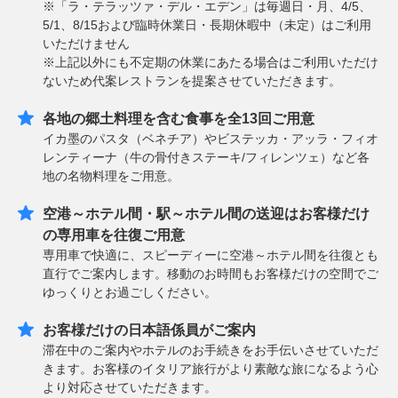
※「ラ・テラッツァ・デル・エデン」は毎週日・月、4/5、
5/1、8/15および臨時休業日・長期休暇中（未定）はご利用
いただけません
※上記以外にも不定期の休業にあたる場合はご利用いただけ
ないため代案レストランを提案させていただきます。
各地の郷土料理を含む食事を全13回ご用意
イカ墨のパスタ（ベネチア）やビステッカ・アッラ・フィオ
レンティーナ（牛の骨付きステーキ/フィレンツェ）など各
地の名物料理をご用意。
空港～ホテル間・駅～ホテル間の送迎はお客様だけ
の専用車を往復ご用意
専用車で快適に、スピーディーに空港～ホテル間を往復とも
直行でご案内します。移動のお時間もお客様だけの空間でご
ゆっくりとお過ごしください。
お客様だけの日本語係員がご案内
滞在中のご案内やホテルのお手続きをお手伝いさせていただ
きます。お客様のイタリア旅行がより素敵な旅になるよう心
より対応させていただきます。