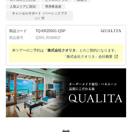
人気エリアに宿泊
専用車送迎
キャンセルサポート（ベーシックプラ
ン）付
商品コード
TQ-KRZ0001-QSP
商品番号
QSPL-ROM607
本ツアーのご予約は「
株式会社クオリタ
」とのご契約になります。
「株式会社クオリタ」会社概要