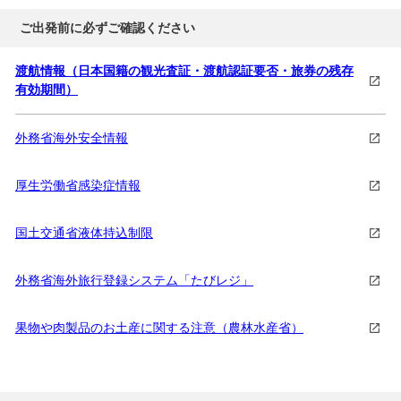
※宗教行事等、ドゥオモに入場できない場合は外観観
ご出発前に必ずご確認ください
光となります。ドゥオモは毎週日曜日，5/1は入場いた
だけません。
渡航情報（日本国籍の観光査証・渡航認証要否・旅券の残存
有効期間）
昼食は
ピザ
をお召し上がりください。
外務省海外安全情報
夕食は
フィレンツェ名物のビステッカ・アッラ・フィオレ
ンティーナ（骨付きステーキ）
をご用意します。
厚生労働省感染症情報
フィレンツェ
泊
国土交通省液体持込制限
5
日目
外務省海外旅行登録システム「たびレジ」
果物や肉製品のお土産に関する注意（農林水産省）
出発まで自由行動
専用車
にて日本語係員が駅へご案内
朝～午後：
特急列車にて（1等指定席/約1時間30分）ロ