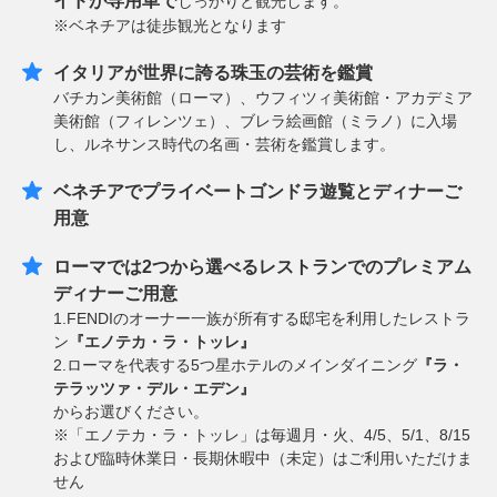
イドが専用車で
しっかりと観光します。
※ベネチアは徒歩観光となります
イタリアが世界に誇る珠玉の芸術を鑑賞
バチカン美術館（ローマ）、ウフィツィ美術館・アカデミア
美術館（フィレンツェ）、ブレラ絵画館（ミラノ）に入場
し、ルネサンス時代の名画・芸術を鑑賞します。
ベネチアでプライベートゴンドラ遊覧とディナーご
用意
ローマでは2つから選べるレストランでのプレミアム
ディナーご用意
1.FENDIのオーナー一族が所有する邸宅を利用したレストラ
ン
『エノテカ・ラ・トッレ』
2.ローマを代表する5つ星ホテルのメインダイニング
『ラ・
テラッツァ・デル・エデン』
からお選びください。
※「エノテカ・ラ・トッレ」は毎週月・火、4/5、5/1、8/15
および臨時休業日・長期休暇中（未定）はご利用いただけま
せん