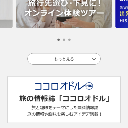
ローマ
泊
6
日目
もっと見る
【09:00】終日プライベート日本語ガイドが専用車でご
案内するローマ観光
バチカン美術館
（入場 ※）、
サン・ピエトロ寺院
（入
場 ※）、
パンテオン
（入場 ※）、
トレビの泉
（下
車）、
スペイン階段
（下車）、
真実の口（サンタ・マ
リア・イン・コスメディン教会）
（下車 ※）にご案内
します。
※宗教行事等、サン・ピエトロ寺院に入場できない場
合は外観観光となります。2025年は聖年にあたり例年
以上の混雑が予想されています。入場まで列にお並び
いただく場合があります。