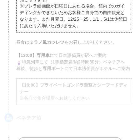
※ブレラ絵画館が日曜日にあたる場合、館内でのガイ
ディングができないためお客様ご自身での自由観光と
なります。また月曜日、12/25・25，1/1，5/1は休館日
にあたり入場いただけません。
昼食は
ミラノ風カツレツ
をお召し上がりください。
【13:00】専用車
にて日本語係員が駅へご案内
特急列車にて（1等指定席/約2時間30分）ベネチアへ
着後、徒歩と
専用ボート
にて日本語係員がホテルへご案内
【18:00】プライベートゴンドラ遊覧とシーフードディ
ナー
※各自で集合場所へお越しください
ベネチア
泊