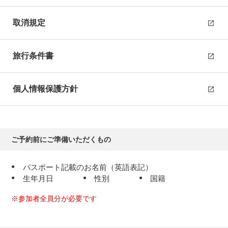
ホテル・レストランはカッパドキアの岩を利用して造られ
たものですが人工的な補強が行われており、洞窟そのもの
取消規定
ではありません。
カッパドキア泊
旅行条件書
4
個人情報保護方針
日目
カッパドキア
ご予約前にご準備いただくもの
早朝
【オプショナルツアー】
気球から見るカッパドキア（別途
パスポート記載のお名前（英語表記）
代金）
生年月日
性別
国籍
【オプショナルツアー】
地上から見る気球観賞ツアー（別
途代金）
※参加者全員分が必要です
【カッパドキア気球ツアーをお申込みされる方へのご注意