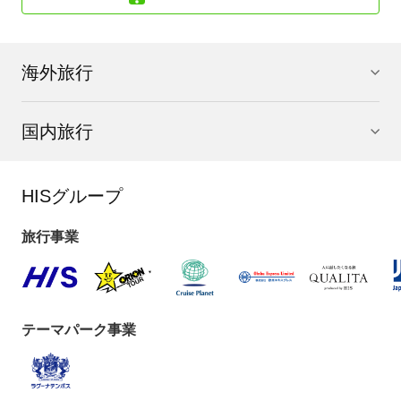
09:00
海外旅行
カッパドキア観光（2時間）
◎
ラクダ岩
、◎
三姉妹の岩
へ。
途中、トルコ石の工房へご案内。
国内旅行
13:00
昼食後、
アンカラへ（303km/約3時間10分）【休憩回数
HISグループ
の目安：1回】
旅行事業
アンカラ観光（30分）
トルコの首都アンカラにて、 美しいシャンデリアが特徴の
●
コジャテペモスク（※）
へご案内。
(※)モスク観光の際の服装に関して；女性は足首や体のラ
テーマパーク事業
インが見えない服装と髪の毛を隠す為にスカーフが必要で
す。スカーフはモスク等での貸出（有料又は無料）が可能
なケースもありますが、不特定多数の人が利用したものに
なり、毎回洗濯消毒されていませんので日本から自前のス