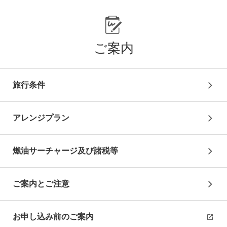
(※)モスク観光の際の服装に関して；女性は足首や体のラ
インが見えない服装と髪の毛を隠す為にスカーフが必要で
す。スカーフはモスク等での貸出（有料又は無料）が可能
なケースもありますが、不特定多数の人が利用したものに
ご案内
なり、毎回洗濯消毒されていないませんので日本から自前
のスカーフをご持参なさることをお勧めします。男性も肌
の露出が少ない服装をご用意ください。（タンクトップや
短パンで入場を断れる場合があります）
旅行条件
カッパドキアへ（331km,約4時間30分）【休憩回数の目
アレンジプラン
安：1回】
燃油サーチャージ及び諸税等
20:30
ホテル着。
ご案内とご注意
＊＊＊カッパドキア洞窟ホテル(※)に2連泊＊＊＊
※洞窟ホテルはお部屋により造りや広さ・設備が異なりま
お申し込み前のご案内
す。また、窓のないお部屋になる可能性があります。洞窟