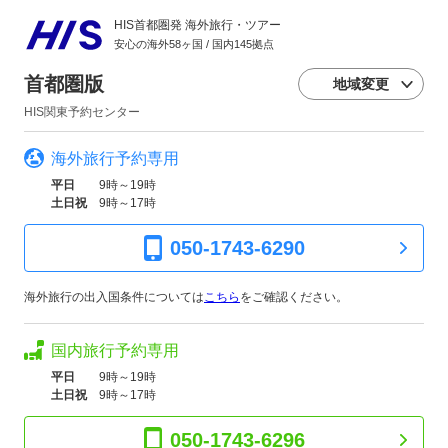
HIS首都圏発 海外旅行・ツアー
4日目のオプショナルツアー・特典
安心の海外58ヶ国 / 国内145拠点
※予約へ進んだ先にてオプショナルツアー・特典をお申し
込みいただくことができます。
首都圏版
地域変更
※ご出発日により催行の無い日に該当する場合があります
のでご確認ください。
HIS関東予約センター
※掲載の日本円目安額は、検索時の換算レートにて算出し
ています。
海外旅行予約専用
※ご希望のオプショナルツアーをクリックしていただくと
平日
9時～19時
詳細がご確認いただけます。
土日祝
9時～17時
気球から見るカッパドキア(USD/
日本払い)
050-1743-6290
41,280円～42,870円
海外旅行の出入国条件については
こちら
をご確認ください。
国内旅行予約専用
5
平日
9時～19時
日目
土日祝
9時～17時
カッパドキア
アンカラ
050-1743-6296