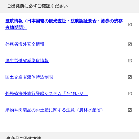
事項】
ご出発前に必ずご確認ください
「気球から見るカッパドキア」は4日目のみ、「地上から
見る気球鑑賞ツアー」は4日目・5日目のどちらかでお申込
みいただけます。
渡航情報（日本国籍の観光査証・渡航認証要否・旅券の残存
カッパドキアの気球ツアーは風が強い等天候不良の理由で
有効期間）
不催行になる場合があります。
4日目の「気球から見るカッパドキア」が不催行となった
外務省海外安全情報
場合は、5日目に振替をさせていただきますが、満席等で
ご案内ができない可能性がございます。
※その他の注意事項がございます。「ご案内とご注意」よ
厚生労働省感染症情報
りご確認ください。
国土交通省液体持込制限
09:00
カッパドキア観光（6時間）
外務省海外旅行登録システム「たびレジ」
地下8階分もある●
カイマクル地下都市
へ
その後、トルコ絨毯工房へ
果物や肉製品のお土産に関する注意（農林水産省）
昼食はカッパドキアの名物料理「壺焼きケバブ」をご用
意。
当商品ご予約方法