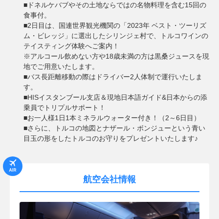
■ドネルケバブやその土地ならではの名物料理を含む15回の
食事付。
■2日目は、国連世界観光機関の「2023年 ベスト・ツーリズ
ム・ビレッジ」に選出したシリンジェ村で、トルコワインの
テイスティング体験へご案内！
※アルコール飲めない方や18歳未満の方は黒桑ジュースを現
地でご用意いたします。
■バス長距離移動の際はドライバー2人体制で運行いたしま
す。
■HISイスタンブール支店＆現地日本語ガイド&日本からの添
乗員でトリプルサポート！
■お一人様1日1本ミネラルウォーター付き！（2～6日目）
■さらに、トルコの地図とナザール・ボンジューという青い
目玉の形をしたトルコのお守りをプレゼントいたします♪
航空会社情報