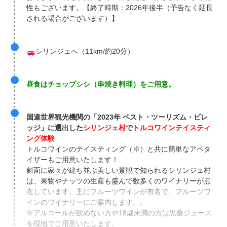
性もございます。【終了時期：2026年後半（予告なく延長
される場合がございます）】
シリンジェへ（11km/約20分）
昼食はチョップシシ（串焼き料理）をご用意。
国連世界観光機関の「2023年 ベスト・ツーリズム・ビレ
ッジ」に選出した
シリンジェ村
で
トルコワインテイスティ
ング体験
トルコワインのテイスティング（※）と共に簡単なアペタ
イザーもご用意いたします！
斜面に家々が建ち並ぶ美しい景観で知られるシリンジェ村
は、果物やナッツの生産も盛んで数多くのワイナリーが点
在しています。主にフルーツワインが有名で、フルーツワ
インのワイナリーにご案内します。。
※アルコールが飲めない方や18歳未満の方は黒桑ジュース
を現地でご用意いたします。