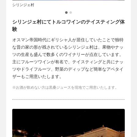
シリンジェ村
シリン
シリンジェ村にてトルコワインのテイスティング体
験
オスマン帝国時代にギリシャ人が居住していたことで独特
な昔の家の形が残されているシリンジェ村は、果物やナッ
ツの生産も盛んで数多くのワイナリーが点在しています。
主にフルーツワインが有名で、テイスティングと共にナッ
ツやドライフルーツ、野菜のディップなど簡単なアペタイ
ザーもご用意いたします。
お酒が飲めない方は黒桑ジュースを現地でご用意いたします。