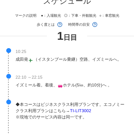
スケジュール
マークの説明
●：
入場観光
◎：
下車・外観観光
○：
車窓観光
歩く度とは
時間帯の目安
1
日目
10:25
成田発
（イスタンブール乗継）空路、イズミールへ。
22:10 ～22:15
イズミール着。着後、
ホテル(5㎞、約10分)へ 。
◆本コースはビジネスクラス利用プランです。エコノミー
クラス利用プランはこちら→
TI-LIT3002
※現地でのサービス内容は同一です。