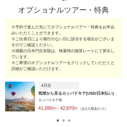
07:30 ～07:45
パムッカレ観光
（約1時間30分）
オプショナルツアー・特典
パムッカレでは白い結晶で覆われた
●石灰棚
（※）、
●ヒエ
ラポリス遺跡
を観光します。
※予約で進んだ先にてオプショナルツアー・特典をお申込
（※）石灰棚では足をつけることができます。ご希望の方
みいただくことができます。
はタオルをご用意ください。
※ご出発日により催行のない日に該当する場合がございま
すのでご確認ください。
※掲載の日本円目安額は、検索時の換算レートにて算出し
09:30
ています。
コンヤ（ベイシェヒル）へ（331km/約4時間30分）【休
※ご希望のオプショナルツアーをクリックしていただくと
憩回数の目安：1回】
詳細がご確認いただけます。
4日目
昼食はコンヤ名物のピデ（トルコのピザ）をご用意。
気球から見るカッパドキア(USD/日本払い)
カッパドキア発
15:00 ～16:00
41,280
42,870
円～
円
（お1人様あたり）
2023年世界遺産に登録された木造列柱モスク
●エ
シレフォール・モスク
（※）（約30分）へご案内。