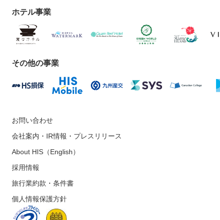
カーフをご持参なさることをお勧めします。男性も肌の露
ホテル事業
出が少ない服装をご用意ください。（タンクトップや短パ
ンで入場を断れる場合があります）
19:00
その他の事業
ホテル着。
アンカラ泊
お問い合わせ
5日目のオプショナルツアー・特典
会社案内・IR情報・プレスリリース
※予約へ進んだ先にてオプショナルツアー・特典をお申し
About HIS（English）
込みいただくことができます。
採用情報
※ご出発日により催行の無い日に該当する場合があります
のでご確認ください。
旅行業約款・条件書
※掲載の日本円目安額は、検索時の換算レートにて算出し
ています。
個人情報保護方針
※ご希望のオプショナルツアーをクリックしていただくと
詳細がご確認いただけます。