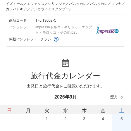
イズミール／エフェソス／シリンジェ／パムッカレ／パムッカレ／コンヤ／
カッパドキア／アンカラ／イスタンブール
商品コード
TI-LIT3002-C
パンフレット
impressoトルコ・ギリシャ・エジプ
ト・モロッコ・その他 p25
掲載パンフレット・チラシ
旅行代金カレンダー
出発日と旅行代金をご確認いただけます。
翌月
2026年9月
日
月
火
水
木
金
土
1
2
3
4
5