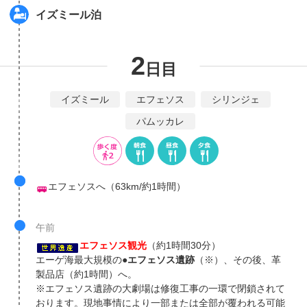
イズミール泊
2
日目
イズミール
エフェソス
シリンジェ
パムッカレ
エフェソスへ（63km/約1時間）
午前
エフェソス観光
（約1時間30分）
エーゲ海最大規模の●
エフェソス遺跡
（※）、その後、革
製品店（約1時間）へ。
※エフェソス遺跡の大劇場は修復工事の一環で閉鎖されて
おります。現地事情により一部または全部が覆われる可能