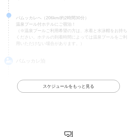
パムッカレへ（206km/約2時間30分）
温泉プール付ホテルにご宿泊！
（※温泉プールご利用希望の方は、水着と水泳帽をお持ち
ください。ホテルの到着時間によっては温泉プールをご利
用いただけない場合があります。）
パムッカレ泊
スケジュールをもっと見る
3
日目
パムッカレ
コンヤ
カッパドキア