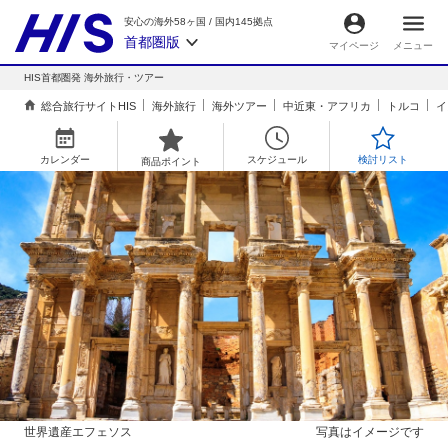
安心の海外58ヶ国
/
国内145拠点
首都圏版
マイページ
メニュー
HIS首都圏発 海外旅行・ツアー
総合旅行サイトHIS
海外旅行
海外ツアー
中近東・アフリカ
トルコ
イ
カレンダー
スケジュール
検討リスト
商品ポイント
世界遺産エフェソス
写真はイメージです