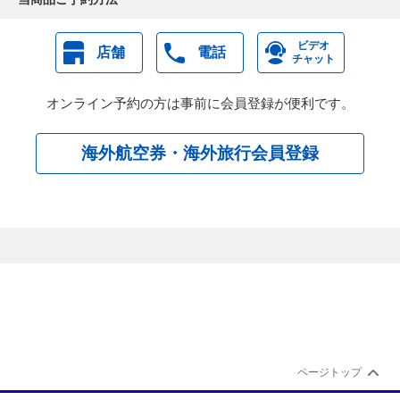
14:30
ビデオ
店舗
電話
●ギョレメ野外博物館
（暗闇教会は除く）、絶景スポット
チャット
◎アブジュラルの谷
へご案内。
途中、陶器工房へもご案内。
オンライン予約の方は事前に会員登録が便利です。
海外航空券・海外旅行会員登録
ホテル着。
＊＊＊カッパドキア洞窟ホテルに2連泊＊＊＊
※洞窟ホテルはお部屋により造りや広さ・設備が異なりま
す。また、窓のないお部屋になる可能性があります。洞窟
ホテル・レストランはカッパドキアの岩を利用して造られ
たものですが人工的な補強が行われており、洞窟そのまま
ではありません。
カッパドキア泊
ページトップ