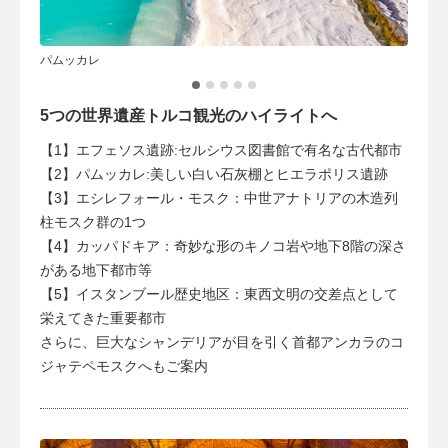
パムッカレ
古代都
5つの世界遺産トルコ観光のハイライトへ
【1】エフェソス遺跡:セルシウス図書館で有名な古代都市
【2】パムッカレ:美しい白い石灰棚とヒエラポリス遺跡
【3】エシレフォール・モスク：中世アナトリアの木造列
柱モスク群の1つ
【4】カッパドキア：奇妙な形のキノコ岩や地下8階の深さ
がある地下都市等
【5】イスタンブール歴史地区：東西文明の交差点として
栄えてきた重要都市
さらに、巨大なシャンデリアが目を引く首都アンカラのコ
ジャテペモスクへもご案内