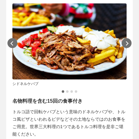
串焼き
シドネルケバブ
名物料理を含む15回の食事付き
トルコ語で回転ケバブという意味のドネルケバブや、トル
コ風ピザといわれるピデなどその土地ならではのお食事を
ご用意。世界三大料理の1つであるトルコ料理を是非ご堪
能ください。