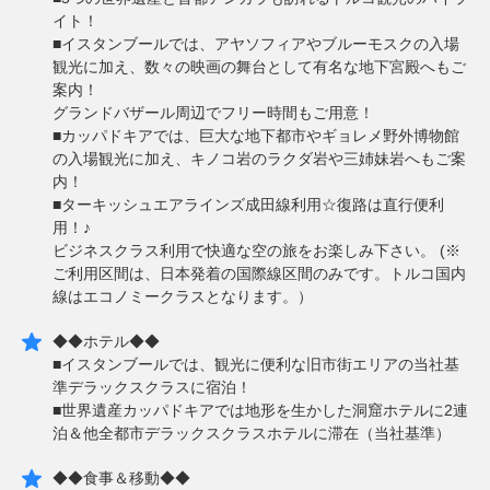
イト！
■イスタンブールでは、アヤソフィアやブルーモスクの入場
観光に加え、数々の映画の舞台として有名な地下宮殿へもご
案内！
グランドバザール周辺でフリー時間もご用意！
■カッパドキアでは、巨大な地下都市やギョレメ野外博物館
の入場観光に加え、キノコ岩のラクダ岩や三姉妹岩へもご案
内！
■ターキッシュエアラインズ成田線利用☆復路は直行便利
用！♪
ビジネスクラス利用で快適な空の旅をお楽しみ下さい。 (※
ご利用区間は、日本発着の国際線区間のみです。トルコ国内
線はエコノミークラスとなります。）
◆◆ホテル◆◆
■イスタンブールでは、観光に便利な旧市街エリアの当社基
準デラックスクラスに宿泊！
■世界遺産カッパドキアでは地形を生かした洞窟ホテルに2連
泊＆他全都市デラックスクラスホテルに滞在（当社基準）
◆◆食事＆移動◆◆