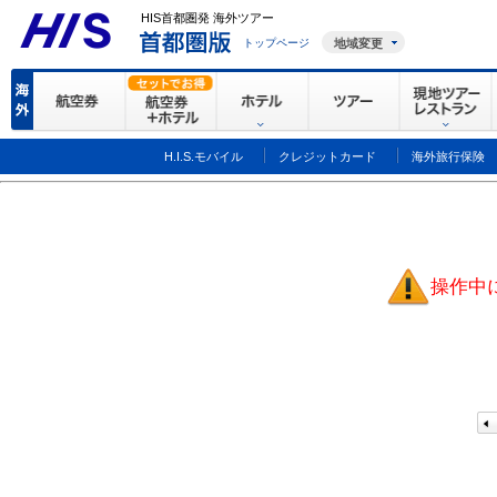
HIS首都圏発 海外ツアー
トップページ
地域変更
H.I.S.モバイル
クレジットカード
海外旅行保険
操作中