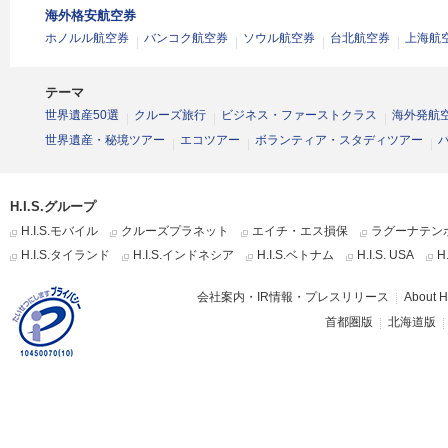
海外格安航空券
ホノルル航空券
バンコク航空券
ソウル航空券
台北航空券
上海航
テーマ
世界遺産50選
クルーズ旅行
ビジネス・ファーストクラス
海外発航
世界遺産・秘境ツアー
エコツアー
ボランティア・スタディツアー
H.I.S.グループ
H.I.S.モバイル
クルーズプラネット
エイチ・エス損保
ラグーナテン
H.I.S.タイランド
H.I.S.インドネシア
H.I.S.ベトナム
H.I.S. USA
H
会社案内・IR情報・プレスリリース
About H.
首都圏版
北海道版