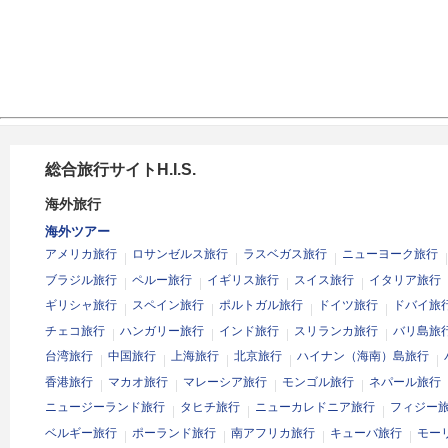
総合旅行サイトH.I.S.
海外旅行
海外ツアー
アメリカ旅行
ロサンゼルス旅行
ラスベガス旅行
ニューヨーク旅行
ブラジル旅行
ペルー旅行
イギリス旅行
スイス旅行
イタリア旅行
ギリシャ旅行
スペイン旅行
ポルトガル旅行
ドイツ旅行
ドバイ旅
チェコ旅行
ハンガリー旅行
インド旅行
スリランカ旅行
バリ島旅
台湾旅行
中国旅行
上海旅行
北京旅行
ハイナン（海南）島旅行
香港旅行
マカオ旅行
マレーシア旅行
モンゴル旅行
ネパール旅行
ニュージーランド旅行
タヒチ旅行
ニューカレドニア旅行
フィジー
ベルギー旅行
ポーランド旅行
南アフリカ旅行
キューバ旅行
モー