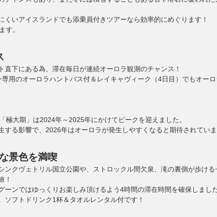
にくいアイスランドでも添乗員付きツアーなら効率的にめぐります！
ます。
ス
ト直下にある為、滞在毎日が連続オーロラ観測のチャンス！
ー専用のオーロラハントバス付＆レイキャヴィーク（4日目）でもオー
「極大期」は2024年～2025年にかけてピークを迎えました。
る影響で、2026年はオーロラが発生しやすくなると期待されています。（Vi
な景色を満喫
シンクヴェトリル国立公園や、ストロックル間欠泉、滝の裏側が歩ける
旅！
グーンではゆっくりお楽しみ頂けるよう4時間の滞在時間を確保しまし
。ソフトドリンク1杯＆タオルレンタル付です！