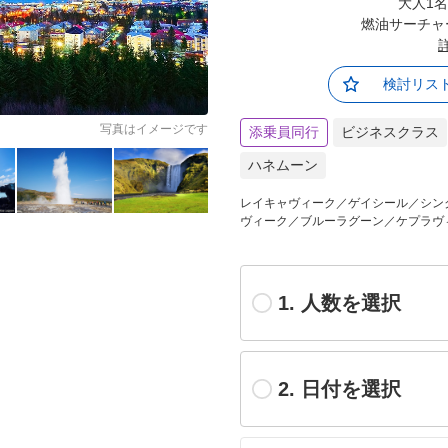
大人1
燃油サーチャ
検討リス
写真はイメージです
添乗員同行
ビジネスクラス
ハネムーン
レイキャヴィーク／ゲイシール／シン
ヴィーク／ブルーラグーン／ケプラヴ
1. 人数を選択
2. 日付を選択