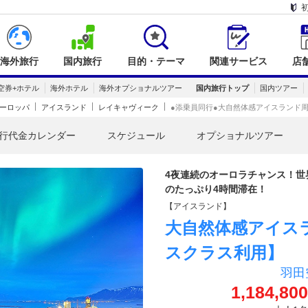
海外旅行
国内旅行
目的・テーマ
関連サービス
店
空券+ホテル
海外ホテル
海外オプショナルツアー
国内旅行トップ
国内ツアー
ーロッパ
アイスランド
レイキャヴィーク
●添乗員同行●大自然体感アイスランド
行代金カレンダー
スケジュール
オプショナルツアー
4夜連続のオーロラチャンス！世
のたっぷり4時間滞在！
【アイスランド】
大自然体感アイス
スクラス利用】
羽田
1,184,800