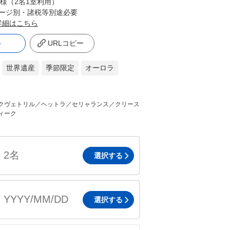
名様（2名1室利用）
ージ別・諸税等別途必要
詳細はこちら
ト
URLコピー
世界遺産
季節限定
オーロラ
クヴェトリル／ヘットラ／セリャランス／クリース
ィーク