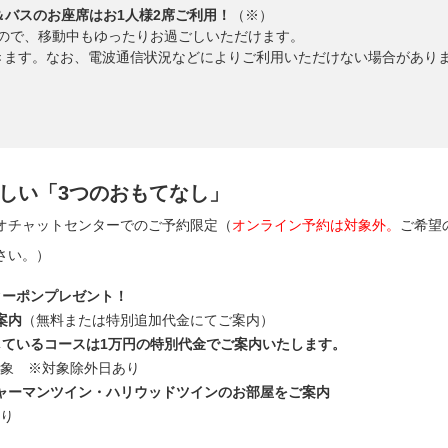
意＆バスのお座席はお1人様2席ご利用！
（※）
ので、移動中もゆったりお過ごしいただけます。
きます。なお、電波通信状況などによりご利用いただけない場合があり
しい「3つのおもてなし」
オチャットセンターでのご予約限定（
オンライン予約は対象外。
ご希望
さい。）
クーポンプレゼント！
案内
（無料または特別追加代金にてご案内）
しているコースは1万円の特別代金でご案内いたします。
 ※対象除外日あり
ャーマンツイン・ハリウッドツインのお部屋をご案内
り