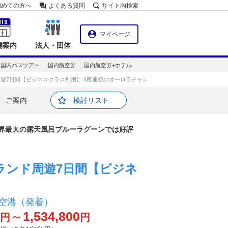
初めての方へ
よくある質問
サイト内検索
マイページ
舗案内
法人・団体
国内バスツアー
国内航空券
国内航空券+ホテル
周遊7日間【ビジネスクラス利用】 4夜連続のオーロラチャンス！世界最大の露天風呂ブルー
ご案内
検討リスト
界最大の露天風呂ブルーラグーンでは好評
ランド周遊7日間【ビジネ
空港（発着）
～
1,534,800
円
円