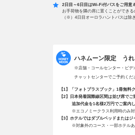
2日目～6日目はWi-Fi付バスをご用
お手荷物を隣の席に置くことができる
（※）4日目オーロラハントバスは除
ハネムーン限定 うれ
※店舗・コールセンター・ビデ
チャットセンターでご予約くだ
【1】「フォトプラスブック」1冊無料
【2】日本発着国際線区間は並び席でご
追加代金を1名様2万円でご案内
※エコノミークラス利用時のみ対象
【3】ホテルではダブルベッドまたはジ
※対象外のコース・一部ホテルあ