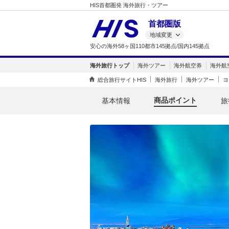
HIS首都圏発 海外旅行・ツアー
首都圏版
地域変更
安心の海外58ヶ国110都市145拠点/国内145拠点
海外旅行トップ
海外ツアー
海外航空券
海外航
総合旅行サイトHIS
海外旅行
海外ツアー
ヨ
商品ポイント
基本情報
旅