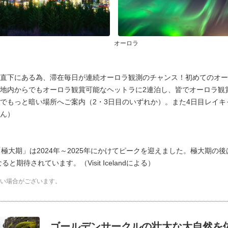
オーロラ
直下にある為、滞在毎日が連続オーロラ観測のチャンス！初めてのオー
地内からでもオーロラ観賞可能なヘットラに2連泊し、皆でオーロラ観
でもっと暗い場所へご案内（2・3日目のいずれか）。また4日目レイ
ん）
極大期」は2024年～2025年にかけてピークを迎えました。極大期の
期待されています。（Visit Icelandによる）
い場合がございます。
ゴールデンサークルの壮大な大自然を