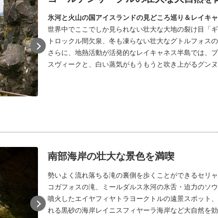
氷河と火山の国アイスランドの見どころ巡り＆レイキャ
世界中でここでしか見られない壮大な大地の裂け目「ギ
トロックル間欠泉、冬も凍らない壮大なグトルフォスの
さらに、地熱活動が活発的なレイキャネス半島では、ブ
スヴィークと、白い蒸気がもうもうと吹き上がるグンヌ
ストロックル間欠泉
壮大な
南部海岸の壮大な景色を満喫
勢いよく流れ落ちる滝の裏側を歩くことができるセリャ
コガフォスの滝、ミールダルス氷河の氷舌・迫力のソウル
噴火したエイヤフィヤトラヨークトルの遠景スポット、
れる黒砂の海岸レイニスフィヤーラ海岸など大自然を効