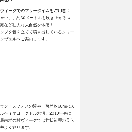
ヴィークでのフリータイムをご用意！
ャウ」、約30メートルも吹き上がるス
滝など壮大な大自然を体感！
クブク音を立てて噴き出しているクリー
クヴェルへご案内します。
グトルフォスの滝
地球の割れ目「ギャウ」
ラントスフォスの滝や、落差約60mのス
ヘイマヨークトル氷河、2010年春に
最南端の村ヴィークでは柱状節理の見ら
率よく巡ります。