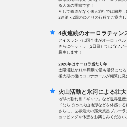
る人気の季節です！
そして鉄道がなく個人旅行では周遊し
2連泊ｘ2回のゆとりの行程でご案内し
4夜連続のオーロラチャン
アイスランドは国全体がオーロラベル
さらにヘットラ（2日目）では当ツア
乗車します！
2026年はオーロラ当たり年
太陽活動が11年周期で最も活発になる
極大期の後はコロナホールが頻繁に発生す
火山活動と氷河による壮大
地球の割れ目「ギャウ」など世界遺産
ドならではの火山地形などを体感する
さらに、世界最大の露天風呂ブルーラ
ョッピングや休憩をお楽しみください