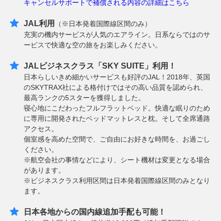
キャンセルサポートで補償される内容の詳細はこちら
JAL利用
（※日本発着国際線区間のみ）
充実の機内サービスが人気のエアライン。日系ならではのサ
ービスで快適な空の旅をお楽しみください。
JALビジネスクラス「SKY SUITE」利用！
日本らしいきめ細かいサービスも好評のJAL！2018年、英国
のSKYTRAX社による格付けではその高い品質を認められ、
最高ランクの5スターを獲得しました。
寝心地にこだわったフルフラットベッド。快適な眠りのため
に専用に開発されたベッドマットレスと枕。そして全席通路
アクセス。
個室感を高めた空間で、ご自由にお好きな時間を、お過ごし
ください。
※航空会社の事情などにより、シート機材は変更となる場合
があります。
※ビジネスクラス利用区間は日本発着国際線区間のみとなり
ます。
日本各地からの国内線追加手配も可能！