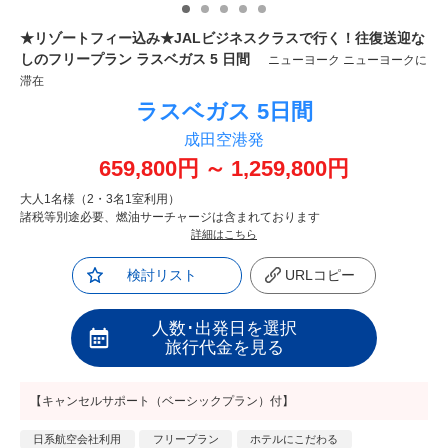
★リゾートフィー込み★JALビジネスクラスで行く！往復送迎な
しのフリープラン ラスベガス 5 日間
ニューヨーク ニューヨークに
滞在
ラスベガス
5日間
成田空港発
659,800
円
～
1,259,800
円
大人1名様（2・3名1室利用）
諸税等別途必要、燃油サーチャージは含まれております
詳細はこちら
検討リスト
URLコピー
人数･出発日を選択
旅行代金を見る
【キャンセルサポート（ベーシックプラン）付】
日系航空会社利用
フリープラン
ホテルにこだわる