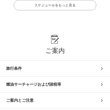
スケジュールをもっと見る
3
日目
終日：自由行動
ラスベガス
泊
ご案内
4
日目
旅行条件
お客様ご自身にて空港へ（費用自己負担）
※必ずフライト時間の2時間前までにチェックイン手続き
をお済ませください
燃油サーチャージおよび諸税等
復路送迎アレンジプラン
お1人様+29,000円にて、混乗送迎(英語ドライバー）付
プランにアレンジ可能！
ご案内とご注意
※大人・子供同代金
※1名様利用時は倍額必要