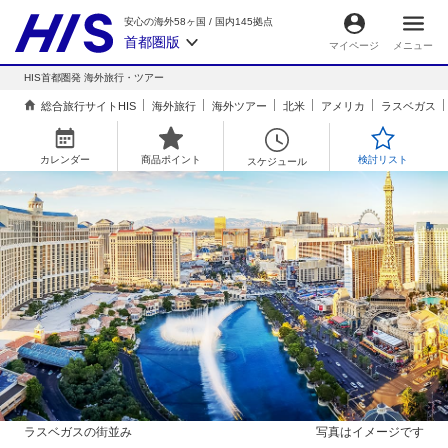
安心の海外58ヶ国
/
国内145拠点
首都圏版
マイページ
メニュー
HIS首都圏発 海外旅行・ツアー
総合旅行サイトHIS
海外旅行
海外ツアー
北米
アメリカ
ラスベガス
カレンダー
商品ポイント
検討リスト
スケジュール
ラスベガスの街並み
写真はイメージです