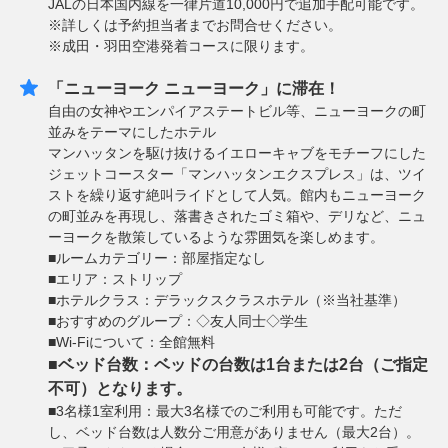
JALの日本国内線を一律片道10,000円で追加手配可能です。
※詳しくは予約担当者までお問合せください。
※成田・羽田空港発着コースに限ります。
「ニューヨーク ニューヨーク」に滞在！
自由の女神やエンパイアステートビル等、ニューヨークの町
並みをテーマにしたホテル
マンハッタンを駆け抜けるイエローキャブをモチーフにした
ジェットコースター「マンハッタンエクスプレス」は、ツイ
ストを繰り返す絶叫ライドとして人気。館内もニューヨーク
の町並みを再現し、落書きされたゴミ箱や、デリなど、ニュ
ーヨークを散策しているような雰囲気を楽しめます。
■ルームカテゴリー：部屋指定なし
■エリア：ストリップ
■ホテルクラス：デラックスクラスホテル（※当社基準）
■おすすめのグループ：◇友人同士◇学生
■Wi-Fiについて：全館無料
■ベッド台数：ベッドの台数は1台または2台（ご指定
不可）となります。
■3名様1室利用：最大3名様でのご利用も可能です。ただ
し、ベッド台数は人数分ご用意がありません（最大2台）。