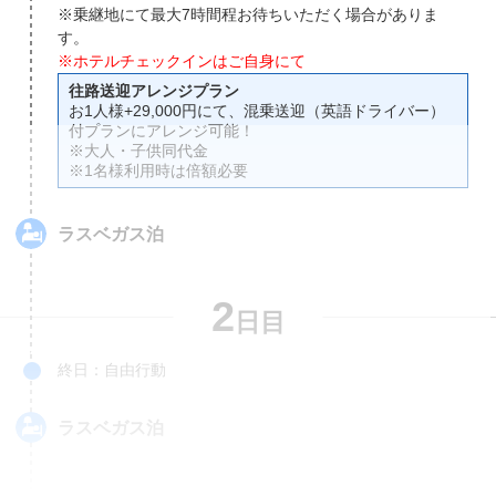
※乗継地にて最大7時間程お待ちいただく場合がありま
す。
※ホテルチェックインはご自身にて
往路送迎アレンジプラン
お1人様+29,000円にて、混乗送迎（英語ドライバー）
付プランにアレンジ可能！
※大人・子供同代金
※1名様利用時は倍額必要
ラスベガス
泊
2
日目
終日：自由行動
ラスベガス
泊