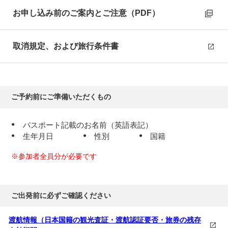
ラスベガス（05:00～10:30）発
（乗継）空路、帰国の途
お申し込み前のご案内とご注意（PDF）
へ
～日付変更線を通過～
取消規定、および旅行条件書
機中
泊
5
日目
ご予約前にご準備いただくもの
成田（15:30～17:00）着
パスポート記載のお名前（英語表記）
着後、解散となります
生年月日
性別
国籍
※参加者全員分が必要です
ご出発前に必ずご確認ください
渡航情報（日本国籍の観光査証・渡航認証要否・旅券の残存