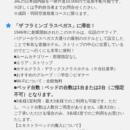
JALの日本国内線を一律片道10,000円で追加手配可能です。
※詳しくは予約担当者までお問合せください。
※成田・羽田空港発着コースに限ります。
「ザ フラミンゴ ラスベガス」に滞在！
1946年に創業開始されたこのホテルは、伝説のマフィア、
バグジーがラスベガス大通りの最初のホテルとして設立した
ことで有名な老舗ホテル。ストリップの中心に位置している
のでどこへ行くにも非常に便利！
■ルームカテゴリー：部屋指定なし
■エリア：ストリップ
■ホテルクラス：デラックスクラスホテル（※当社基準）
■おすすめのグループ：◇学生◇ビギナー
■Wi-Fiについて：全館無料
■ベッド台数：ベッドの台数は1台または2台（ご指定
不可）となります。
■3名様1室利用：最大3名様でのご利用も可能です。ただ
し、ベッド台数は人数分ご用意がありません（最大2台）。
ご了承いただける場合のみ、3名様1室でのご利用をお受けい
たします。
【エキストラベッドの搬入について】