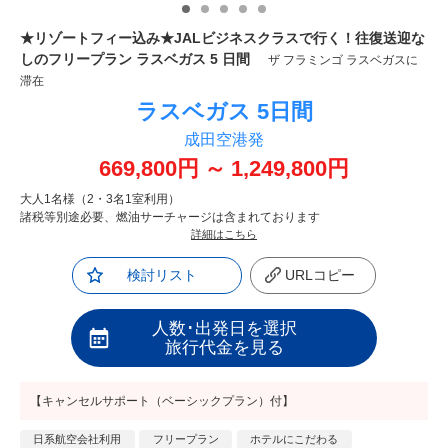
★リゾートフィー込み★JALビジネスクラスで行く！往復送迎な
しのフリープラン ラスベガス 5 日間
ザ フラミンゴ ラスベガスに
滞在
ラスベガス
5日間
成田空港発
669,800
円
～
1,249,800
円
大人1名様（2・3名1室利用）
諸税等別途必要、燃油サーチャージは含まれております
詳細はこちら
検討リスト
URLコピー
人数･出発日を選択
旅行代金を見る
【キャンセルサポート（ベーシックプラン）付】
日系航空会社利用
フリープラン
ホテルにこだわる