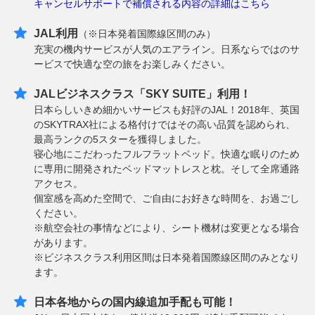
キャンセルサポートで補償される内容の詳細はこちら
JAL利用
（※日本発着国際線区間のみ）
充実の機内サービスが人気のエアライン。日系ならではのサ
ービスで快適な空の旅をお楽しみください。
JALビジネスクラス「SKY SUITE」利用！
日本らしいきめ細かいサービスも好評のJAL！2018年、英国
のSKYTRAX社による格付けではその高い品質を認められ、
最高ランクの5スターを獲得しました。
寝心地にこだわったフルフラットベッド。快適な眠りのため
に専用に開発されたベッドマットレスと枕。そして全席通路
アクセス。
個室感を高めた空間で、ご自由にお好きな時間を、お過ごし
ください。
※航空会社の事情などにより、シート機材は変更となる場合
があります。
※ビジネスクラス利用区間は日本発着国際線区間のみとなり
ます。
日本各地からの国内線追加手配も可能！