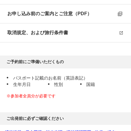
※1名様利用時は倍額必要
ラスベガス（05:00～10:30）発
（乗継）空路、帰国の途
お申し込み前のご案内とご注意（PDF）
へ
～日付変更線を通過～
取消規定、および旅行条件書
機中
泊
5
日目
ご予約前にご準備いただくもの
成田（15:30～17:00）着
パスポート記載のお名前（英語表記）
着後、解散となります
生年月日
性別
国籍
※参加者全員分が必要です
ご出発前に必ずご確認ください