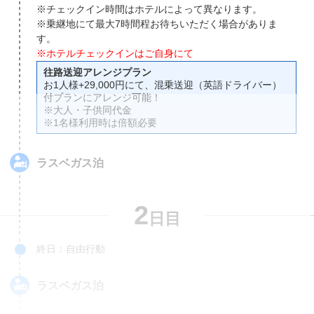
※チェックイン時間はホテルによって異なります。
※乗継地にて最大7時間程お待ちいただく場合がありま
す。
※ホテルチェックインはご自身にて
往路送迎アレンジプラン
お1人様+29,000円にて、混乗送迎（英語ドライバー）
付プランにアレンジ可能！
※大人・子供同代金
※1名様利用時は倍額必要
ラスベガス
泊
2
日目
終日：自由行動
ラスベガス
泊