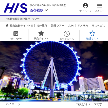
安心の海外58ヶ国
/
国内145拠点
首都圏版
マイページ
メニュー
HIS首都圏発 海外旅行・ツアー
総合旅行サイトHIS
海外旅行
海外ツアー
北米
アメリカ
ラスベガス
カレンダー
商品ポイント
検討リスト
スケジュール
ハイローラー
写真はイメージです