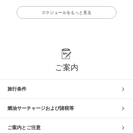
スケジュールをもっと見る
3
日目
終日：自由行動
ラスベガス
泊
ご案内
4
日目
旅行条件
お客様ご自身にて空港へ（費用自己負担）
※必ずフライト時間の2時間前までにチェックイン手続き
をお済ませください
燃油サーチャージおよび諸税等
復路送迎アレンジプラン
お1人様+29,000円にて、混乗送迎(英語ドライバー）付
プランにアレンジ可能！
ご案内とご注意
※大人・子供同代金