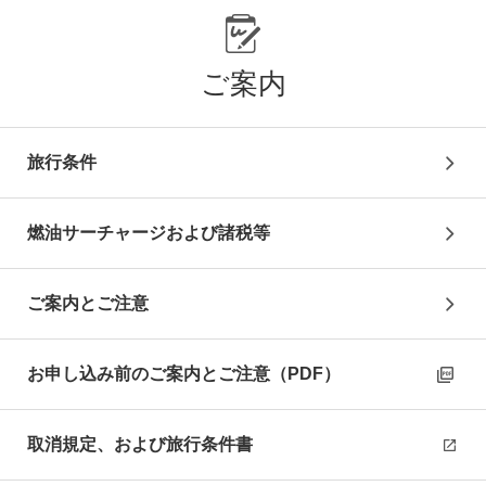
ラスベガス
泊
ご案内
4
日目
旅行条件
お客様ご自身にて空港へ（費用自己負担）
※必ずフライト時間の2時間前までにチェックイン手続き
をお済ませください
燃油サーチャージおよび諸税等
復路送迎アレンジプラン
お1人様+29,000円にて、混乗送迎(英語ドライバー）付
プランにアレンジ可能！
ご案内とご注意
※大人・子供同代金
※1名様利用時は倍額必要
ラスベガス（05:00～10:30）発
（乗継）空路、帰国の途
お申し込み前のご案内とご注意（PDF）
へ
～日付変更線を通過～
取消規定、および旅行条件書
機中
泊