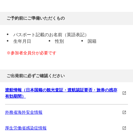
5
日目
ご予約前にご準備いただくもの
成田（15:30～17:00）着
パスポート記載のお名前（英語表記）
着後、解散となります
生年月日
性別
国籍
※参加者全員分が必要です
ご出発前に必ずご確認ください
渡航情報（日本国籍の観光査証・渡航認証要否・旅券の残存
有効期間）
外務省海外安全情報
厚生労働省感染症情報