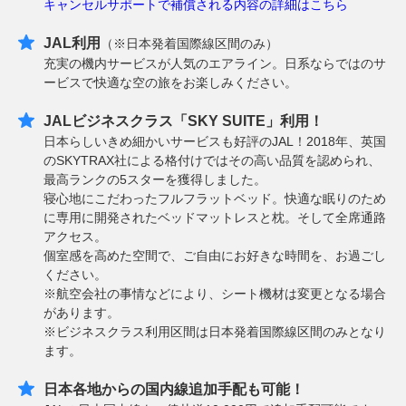
キャンセルサポートで補償される内容の詳細はこちら
JAL利用
（※日本発着国際線区間のみ）
充実の機内サービスが人気のエアライン。日系ならではのサ
ービスで快適な空の旅をお楽しみください。
JALビジネスクラス「SKY SUITE」利用！
日本らしいきめ細かいサービスも好評のJAL！2018年、英国
のSKYTRAX社による格付けではその高い品質を認められ、
最高ランクの5スターを獲得しました。
寝心地にこだわったフルフラットベッド。快適な眠りのため
に専用に開発されたベッドマットレスと枕。そして全席通路
アクセス。
個室感を高めた空間で、ご自由にお好きな時間を、お過ごし
ください。
※航空会社の事情などにより、シート機材は変更となる場合
があります。
※ビジネスクラス利用区間は日本発着国際線区間のみとなり
ます。
日本各地からの国内線追加手配も可能！