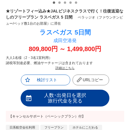
★リゾートフィー込み★JALビジネスクラスで行く！往復送迎な
しのフリープラン ラスベガス 5 日間
ベラッジオ（ファウンテンビ
ュー/ベッド数1台のお部屋）に滞在
ラスベガス
5日間
成田空港発
809,800
円
～
1,499,800
円
大人1名様（2・3名1室利用）
諸税等別途必要、燃油サーチャージは含まれております
詳細はこちら
検討リスト
URLコピー
人数･出発日を選択
旅行代金を見る
【キャンセルサポート（ベーシックプラン）付】
日系航空会社利用
フリープラン
ホテルにこだわる