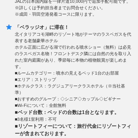
JALの日本国内線を一律片道10,000円で追加手配可能です。
※詳しくは予約担当者までお問合せください。
※成田・羽田空港発着コースに限ります。
「ベラッジオ」に滞在！
北イタリアコモ湖畔のリゾート地がテーマのラスベガスを代
表する老舗豪華ホテル
ホテル正面に広がる湖で行われる噴水ショー（無料）は必見
のラスベガス名物！フロントデスク隣には自然の光を取り入
れた室内庭園があり、季節毎に本物の植物観賞が楽しめま
す。
■ルームカテゴリー：噴水の見えるベッド1台のお部屋
■エリア：ストリップ
■ホテルクラス：ラグジュアリークラスホテル（※当社基
準）
■おすすめのグループ：◇シニア◇カップル◇ビギナー
■Wi-Fiについて：全館無料
■ベッド台数：ベッドの台数は1台となります。
■3名様1室利用：不可
■リゾートフィーについて：旅行代金にリゾートフィ
ーが含まれております。