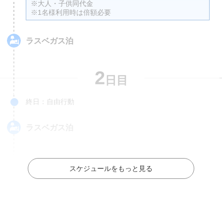
※大人・子供同代金
※1名様利用時は倍額必要
ラスベガス
泊
2
日目
終日：自由行動
ラスベガス
泊
スケジュールをもっと見る
3
日目
終日：自由行動