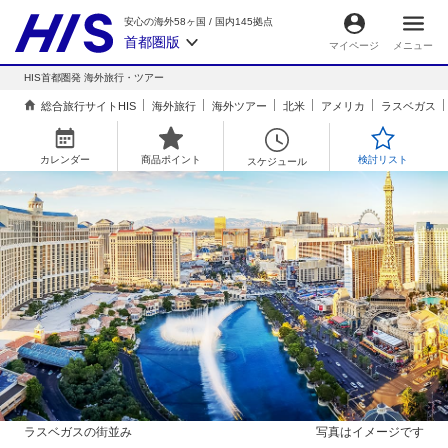
安心の海外58ヶ国
/
国内145拠点
首都圏版
マイページ
メニュー
HIS首都圏発 海外旅行・ツアー
総合旅行サイトHIS
海外旅行
海外ツアー
北米
アメリカ
ラスベガス
カレンダー
商品ポイント
検討リスト
スケジュール
ラスベガスの街並み
写真はイメージです